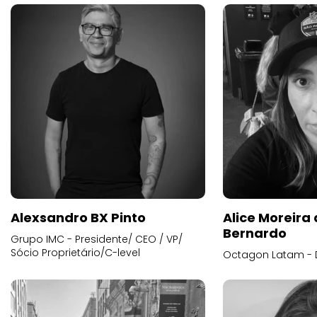
Alexsandro BX Pinto
Alice Moreira
Bernardo
Grupo IMC - Presidente/ CEO / VP/
Sócio Proprietário/C-level
Octagon Latam - D