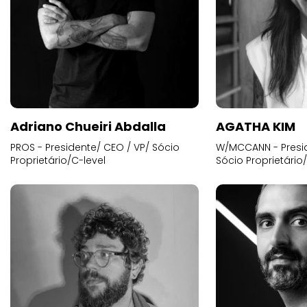
Adriano Chueiri Abdalla
AGATHA KIM
PROS - Presidente/ CEO / VP/ Sócio
W/MCCANN - Presid
Proprietário/C-level
Sócio Proprietário