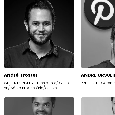
André Troster
ANDRE URSUL
WIEDEN+KENNEDY - Presidente/ CEO /
PINTEREST - Gerent
VP/ Sócio Proprietário/C-level