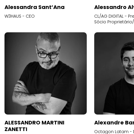
Alessandra Sant’Ana
Alessandro Al
W3HAUS - CEO
CL/AG DIGITAL - Pr
Sócio Proprietário
ALESSANDRO MARTINI
Alexandre Ba
ZANETTI
Octagon Latam - D