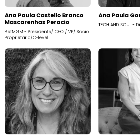
Ana Paula Castello Branco
Ana Paula Go
Mascarenhas Peracio
TECH AND SOUL - D
BetMGM - Presidente/ CEO / VP/ Sócio
Proprietário/C-level