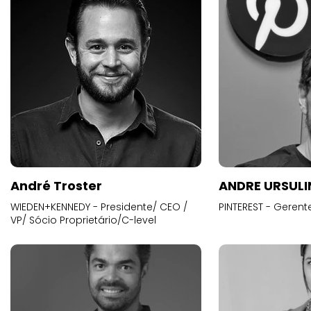
André Troster
ANDRE URSUL
WIEDEN+KENNEDY - Presidente/ CEO /
PINTEREST - Gerent
VP/ Sócio Proprietário/C-level