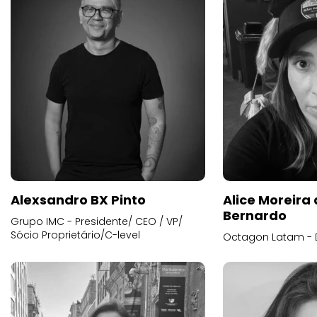
Alexsandro BX Pinto
Alice Moreira
Bernardo
Grupo IMC - Presidente/ CEO / VP/
Sócio Proprietário/C-level
Octagon Latam - D