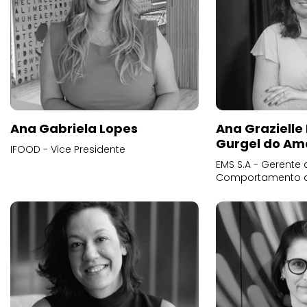
Ana Gabriela Lopes
Ana Grazielle
Gurgel do Am
IFOOD - Vice Presidente
EMS S.A - Gerente 
Comportamento 