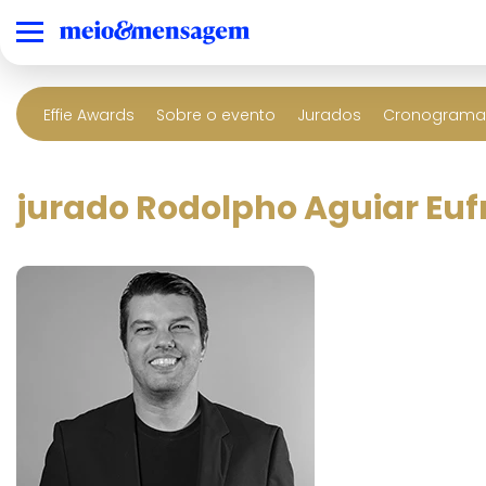
Effie Awards
Sobre o evento
Jurados
Cronograma 
jurado Rodolpho Aguiar Euf