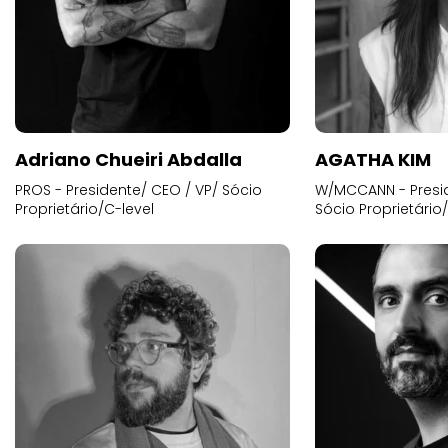
Adriano Chueiri Abdalla
AGATHA KIM
PROS - Presidente/ CEO / VP/ Sócio
W/MCCANN - Presid
Proprietário/C-level
Sócio Proprietário