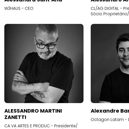
W3HAUS - CEO
CL/AG DIGITAL - Pr
Sócio Proprietário
ALESSANDRO MARTINI
Alexandre Ba
ZANETTI
Octagon Latam - D
CA VA ARTES E PRODUC - Presidente/