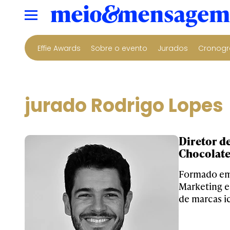
Effie Awards
Sobre o evento
Jurados
Cronogr
jurado Rodrigo Lopes
Diretor d
Chocolate
Formado em 
Marketing e
de marcas ic