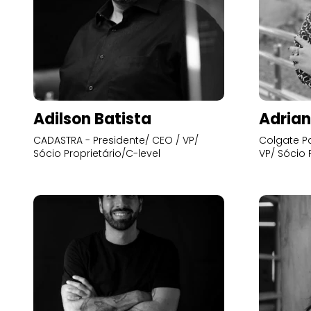
Adilson Batista
Adrian
CADASTRA - Presidente/ CEO / VP/
Colgate Pa
Sócio Proprietário/C-level
VP/ Sócio 