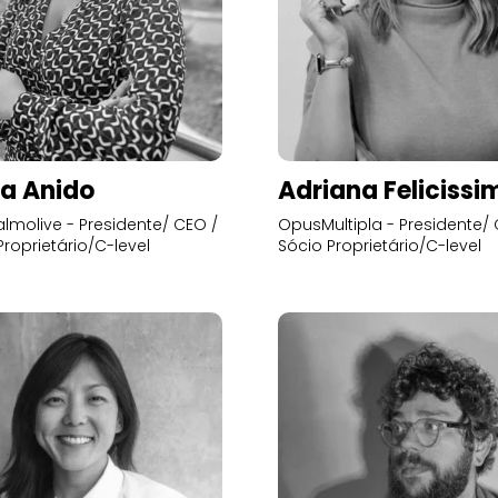
a Anido
Adriana Felicissi
lmolive - Presidente/ CEO /
OpusMultipla - Presidente/ 
Proprietário/C-level
Sócio Proprietário/C-level