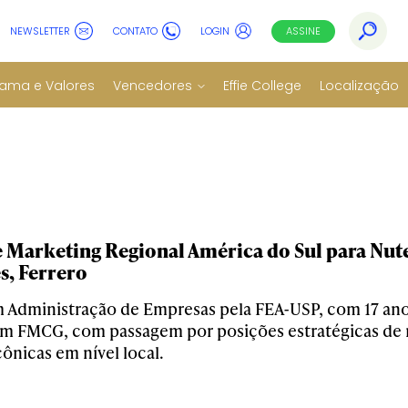
NEWSLETTER
CONTATO
LOGIN
ASSINE
ama e Valores
Vencedores
Effie College
Localização
e Marketing Regional América do Sul para Nu
s, Ferrero
Administração de Empresas pela FEA-USP, com 17 ano
m FMCG, com passagem por posições estratégicas de 
ônicas em nível local.