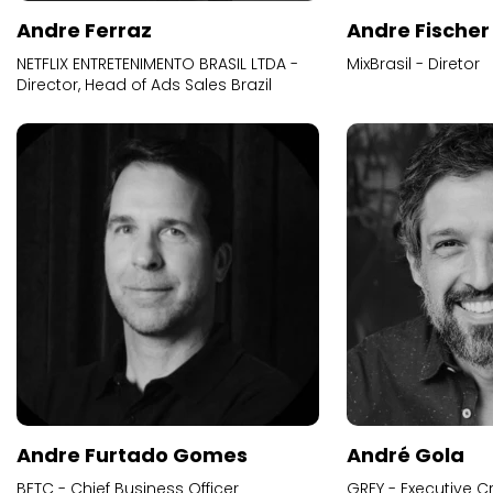
Andre Ferraz
Andre Fischer
NETFLIX ENTRETENIMENTO BRASIL LTDA -
MixBrasil - Diretor
Director, Head of Ads Sales Brazil
Andre Furtado Gomes
André Gola
BETC - Chief Business Officer
GREY - Executive Cr