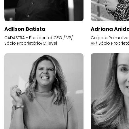
Adilson Batista
Adriana Anid
CADASTRA - Presidente/ CEO / VP/
Colgate Palmolive 
Sócio Proprietário/C-level
VP/ Sócio Proprietá