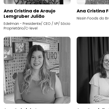
Ana Cristina de Araujo
Ana Cristina F
Lemgruber Julião
Nissin Foods do Br
Edelman - Presidente/ CEO / VP/ Sócio
Proprietário/C-level