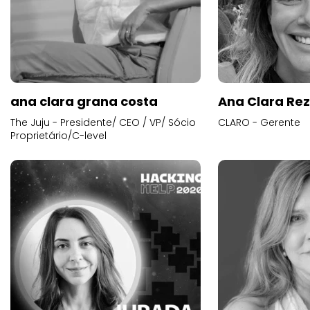
ana clara grana costa
Ana Clara Re
The Juju - Presidente/ CEO / VP/ Sócio
CLARO - Gerente
Proprietário/C-level