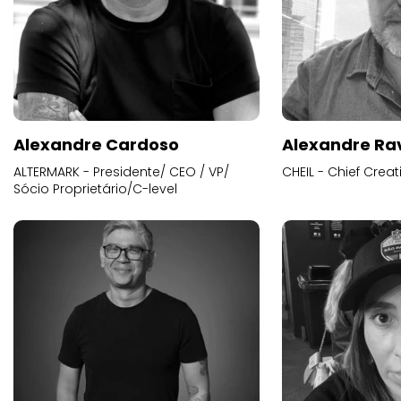
Alexandre Cardoso
Alexandre Ra
ALTERMARK - Presidente/ CEO / VP/
CHEIL - Chief Creat
Sócio Proprietário/C-level