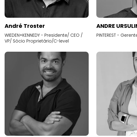
André Troster
ANDRE URSUL
WIEDEN+KENNEDY - Presidente/ CEO /
PINTEREST - Gerent
VP/ Sócio Proprietário/C-level