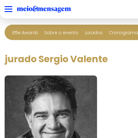
Effie Awards
Sobre o evento
Jurados
Cronograma 
jurado Sergio Valente