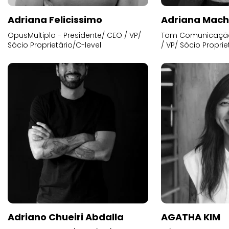
Adriana Felicissimo
Adriana Mac
OpusMultipla - Presidente/ CEO / VP/
Tom Comunicação 
Sócio Proprietário/C-level
/ VP/ Sócio Proprie
Adriano Chueiri Abdalla
AGATHA KIM