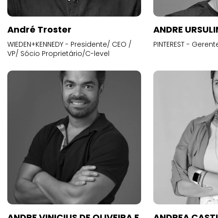
André Troster
ANDRE URSUL
WIEDEN+KENNEDY - Presidente/ CEO /
PINTEREST - Gerent
VP/ Sócio Proprietário/C-level
ANDRE VINICIUS DE OLIVEIRA E
ANDREA CAST