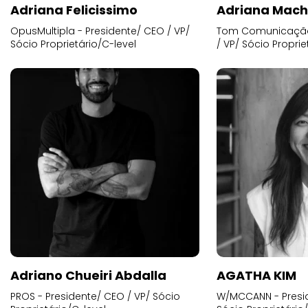
Adriana Felicissimo
Adriana Mac
OpusMultipla - Presidente/ CEO / VP/
Tom Comunicação 
Sócio Proprietário/C-level
/ VP/ Sócio Proprie
Adriano Chueiri Abdalla
AGATHA KIM
PROS - Presidente/ CEO / VP/ Sócio
W/MCCANN - Presid