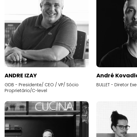
ANDRE IZAY
André Kovadl
GDB - Presidente/ CEO / VP/ Sócio
BULLET - Diretor E
Proprietário/C-level