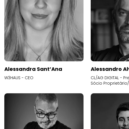
Alessandra Sant’Ana
Alessandro Al
W3HAUS - CEO
CL/AG DIGITAL - Pr
Sócio Proprietário