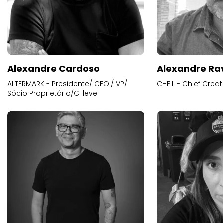
Alexandre Cardoso
Alexandre Ra
ALTERMARK - Presidente/ CEO / VP/
CHEIL - Chief Creat
Sócio Proprietário/C-level