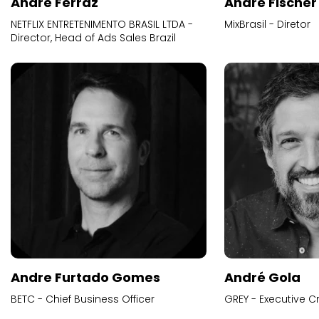
Andre Ferraz
Andre Fischer
NETFLIX ENTRETENIMENTO BRASIL LTDA -
MixBrasil - Diretor
Director, Head of Ads Sales Brazil
Andre Furtado Gomes
André Gola
BETC - Chief Business Officer
GREY - Executive Cr