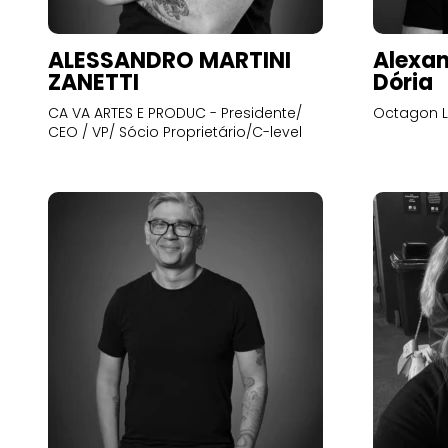
ALESSANDRO MARTINI
Alexan
ZANETTI
Dória
CA VA ARTES E PRODUC - Presidente/
Octagon L
CEO / VP/ Sócio Proprietário/C-level