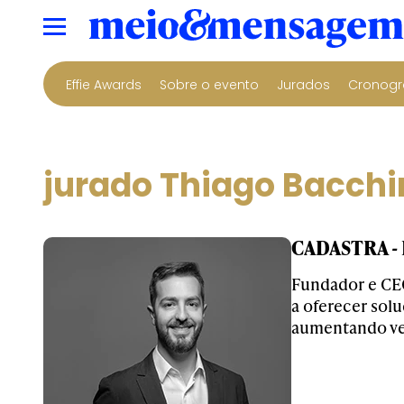
Effie Awards
Sobre o evento
Jurados
Cronogr
jurado Thiago Bacchi
CADASTRA - P
Fundador e CEO
a oferecer sol
aumentando ve