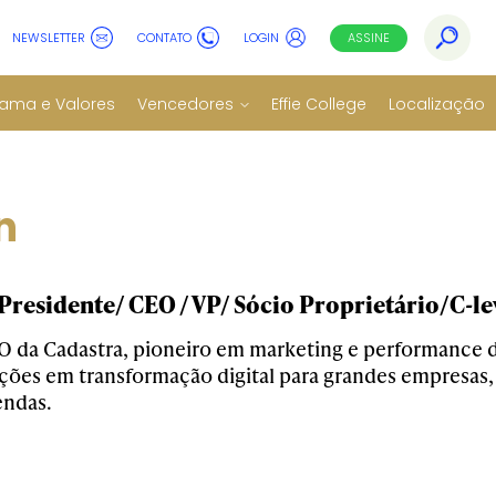
NEWSLETTER
CONTATO
LOGIN
ASSINE
ama e Valores
Vencedores
Effie College
Localização
n
residente/ CEO / VP/ Sócio Proprietário/C-le
 da Cadastra, pioneiro em marketing e performance di
uções em transformação digital para grandes empresas,
ndas.