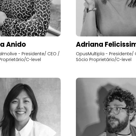
a Anido
Adriana Felicissi
lmolive - Presidente/ CEO /
OpusMultipla - Presidente/ 
Proprietário/C-level
Sócio Proprietário/C-level