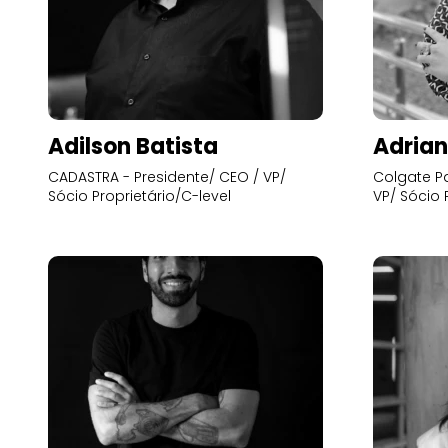
Adilson Batista
Adrian
CADASTRA - Presidente/ CEO / VP/
Colgate Pa
Sócio Proprietário/C-level
VP/ Sócio 