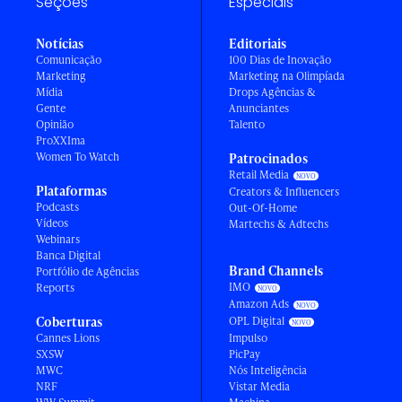
Seções
Especiais
Notícias
Editoriais
Comunicação
100 Dias de Inovação
Marketing
Marketing na Olimpíada
Mídia
Drops Agências &
Gente
Anunciantes
Opinião
Talento
ProXXIma
Women To Watch
Patrocinados
Retail Media
Plataformas
Creators & Influencers
Podcasts
Out-Of-Home
Vídeos
Martechs & Adtechs
Webinars
Banca Digital
Brand Channels
Portfólio de Agências
IMO
Reports
Amazon Ads
Coberturas
OPL Digital
Cannes Lions
Impulso
SXSW
PicPay
MWC
Nós Inteligência
NRF
Vistar Media