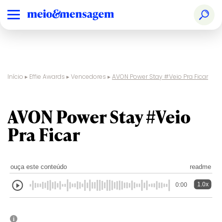
Início
▸
Effie Awards
▸
Vencedores
▸
AVON Power Stay #Veio Pra Ficar
AVON Power Stay #Veio
Pra Ficar
ouça este conteúdo
readme
1.0x
0:00
i