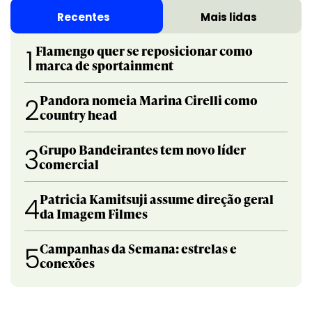
Recentes
Mais lidas
Flamengo quer se reposicionar como
1
marca de sportainment
Pandora nomeia Marina Cirelli como
2
country head
Grupo Bandeirantes tem novo líder
3
comercial
Patricia Kamitsuji assume direção geral
4
da Imagem Filmes
Campanhas da Semana: estrelas e
5
conexões