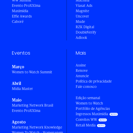
WW Summit
Machina
Evento ProXXIma
Viasat Ads
Maximídia
Magnite
Effie Awards
Uncover
Caboré
Mude
RZK Digital
DoubleVerify
Adlook
Eventos
Mais
Assine
Março
Renove
Women to Watch Summit
Anuncie
Política de privacidade
Abril
Fale conosco
Mídia Master
Edição semanal
Maio
Women to Watch
Marketing Network Brasil
Portfólio de Agências
Evento ProXXIma
Ingressos Maximídia
Convites WW
Agosto
Retail Media
Marketing Network Knowledge
Women To Watch - Homenagem