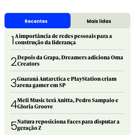
Recentes
Mais lidas
A importância de redes pessoais para a
1
construção da liderança
Depois da Grapa, Dreamers adiciona Oma
2
Creators
Guaraná Antarctica e PlayStation criam
3
arena gamer em SP
Meli Music terá Anitta, Pedro Sampaio e
4
Gloria Groove
Natura reposiciona Faces para disputar a
5
geração Z