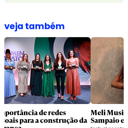
veja também
importância de redes
Meli Music 
ssoais para a construção da
Sampaio e 
derança