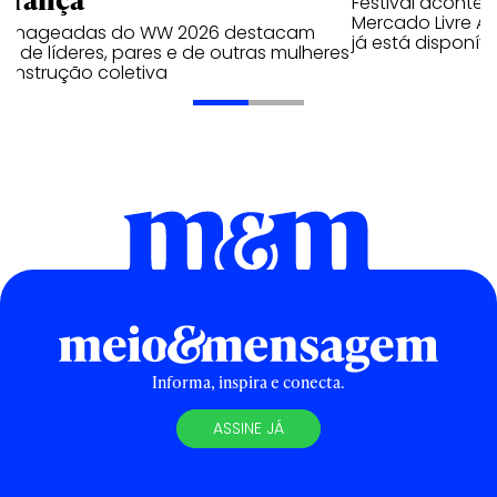
Festival acontec
Mercado Livre 
enageadas do WW 2026 destacam
já está disponíve
o de líderes, pares e de outras mulheres
construção coletiva
Informa, inspira e conecta.
ASSINE JÁ