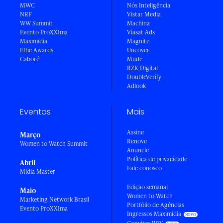
MWC
Nós Inteligência
NRF
Vistar Media
WW Summit
Machina
Evento ProXXIma
Viasat Ads
Maximídia
Magnite
Effie Awards
Uncover
Caboré
Mude
RZK Digital
DoubleVerify
Adlook
Eventos
Mais
Assine
Março
Renove
Women to Watch Summit
Anuncie
Política de privacidade
Abril
Fale conosco
Mídia Master
Edição semanal
Maio
Women to Watch
Marketing Network Brasil
Portfólio de Agências
Evento ProXXIma
Ingressos Maximídia