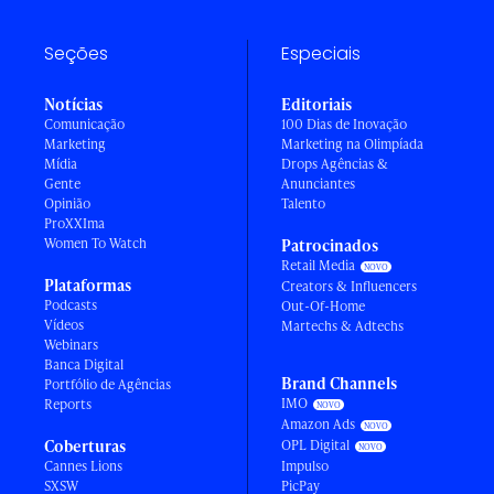
Seções
Especiais
Notícias
Editoriais
Comunicação
100 Dias de Inovação
Marketing
Marketing na Olimpíada
Mídia
Drops Agências &
Gente
Anunciantes
Opinião
Talento
ProXXIma
Women To Watch
Patrocinados
Retail Media
Plataformas
Creators & Influencers
Podcasts
Out-Of-Home
Vídeos
Martechs & Adtechs
Webinars
Banca Digital
Brand Channels
Portfólio de Agências
IMO
Reports
Amazon Ads
Coberturas
OPL Digital
Cannes Lions
Impulso
SXSW
PicPay