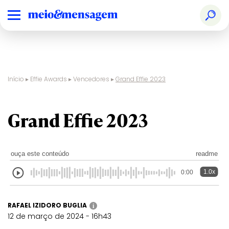
Início
▸
Effie Awards
▸
Vencedores
▸
Grand Effie 2023
Grand Effie 2023
ouça este conteúdo
readme
1.0x
0:00
RAFAEL IZIDORO BUGLIA
i
12 de março de 2024 - 16h43