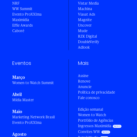
NRF
Vistar Media
WW Summit
Machina
Evento ProXXIma
Viasat Ads
Maximídia
Magnite
Effie Awards
Uncover
Caboré
Mude
RZK Digital
DoubleVerify
Adlook
Eventos
Mais
Assine
Março
Renove
Women to Watch Summit
Anuncie
Política de privacidade
Abril
Fale conosco
Mídia Master
Edição semanal
Maio
Women to Watch
Marketing Network Brasil
Portfólio de Agências
Evento ProXXIma
Ingressos Maximídia
Convites WW
Agosto