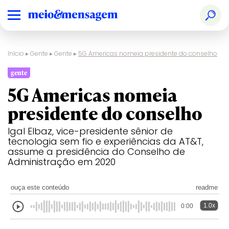
Início
▸
Gente
▸
Gente
▸
5G Americas nomeia presidente do conselho
gente
5G Americas nomeia
presidente do conselho
Igal Elbaz, vice-presidente sênior de
tecnologia sem fio e experiências da AT&T,
assume a presidência do Conselho de
Administração em 2020
ouça este conteúdo
readme
1.0x
0:00