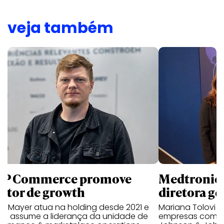
veja também
P Commerce promove
Medtronic 
retor de growth
diretora ge
no Mayer atua na holding desde 2021 e
Mariana Tolovi 
ra assume a liderança da unidade de
empresas como A