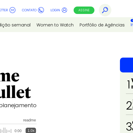
ETTER
CONTATO
LOGIN
ASSINE
I
dição semanal
Women to Watch
Portfólio de Agências
ume
1
llet
2
e planejamento
readme
3
1.0x
0:00