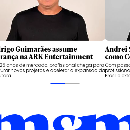
rigo Guimarães assume
Andrei 
erança na ARK Entertainment
como C
5 anos de mercado, profissional chega para
Com passag
turar novos projetos e acelerar a expansão da
profission
utora
Brasil e ext