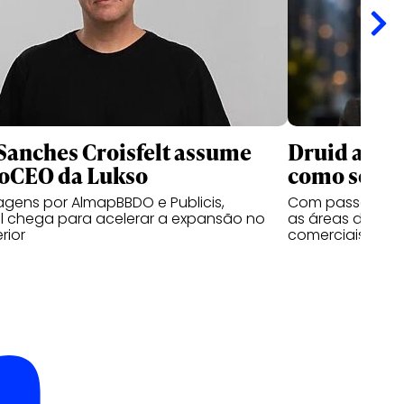
Sanches Croisfelt assume
Druid anunc
oCEO da Lukso
como sócia
ens por AlmapBBDO e Publicis,
Com passagens p
al chega para acelerar a expansão no
as áreas de clie
erior
comerciais