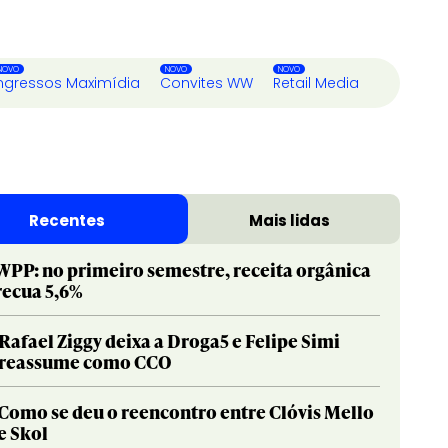
ngressos Maximídia
Convites WW
Retail Media
Recentes
Mais lidas
WPP: no primeiro semestre, receita orgânica
recua 5,6%
Rafael Ziggy deixa a Droga5 e Felipe Simi
reassume como CCO
Como se deu o reencontro entre Clóvis Mello
e Skol