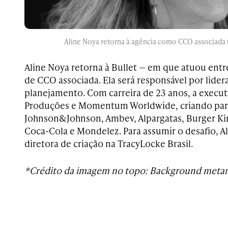
Aline Noya retorna à agência como CCO associada 
Aline Noya retorna à Bullet — em que atuou entr
de CCO associada. Ela será responsável por lidera
planejamento. Com carreira de 23 anos, a execut
Produções e Momentum Worldwide, criando pa
Johnson&Johnson, Ambev, Alpargatas, Burger Ki
Coca-Cola e Mondelez. Para assumir o desafio, Al
diretora de criação na TracyLocke Brasil.
*Crédito da imagem no topo: Background meta