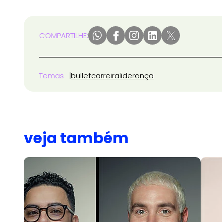
COMPARTILHE:
Temas
bullet
carreira
liderança
veja também