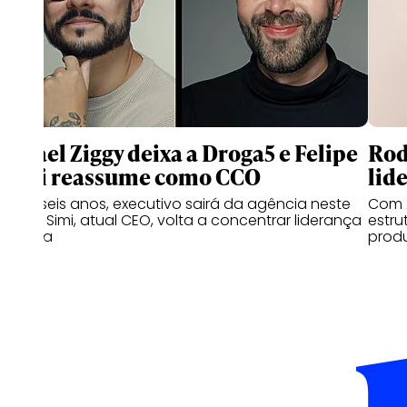
Rafael Ziggy deixa a Droga5 e Felipe
Rod
Simi reassume como CCO
lid
Após seis anos, executivo sairá da agência neste
Com 2
mês e Simi, atual CEO, volta a concentrar liderança
estru
criativa
prod