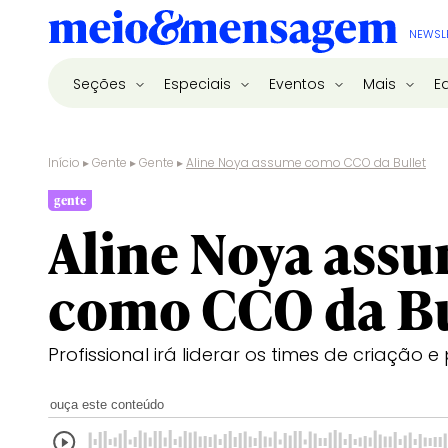
NEWSL
Seções
Especiais
Eventos
Mais
E
Início
▸
Gente
▸
Gente
▸
Aline Noya assume como CCO da Bullet
gente
Aline Noya ass
como CCO da Bu
Profissional irá liderar os times de criação 
ouça este conteúdo