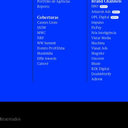
Brand Channels
Portfólio de Agências
IMO
Reports
Amazon Ads
Coberturas
OPL Digital
Cannes Lions
Impulso
SXSW
PicPay
MWC
Nós Inteligência
NRF
Vistar Media
WW Summit
Machina
Evento ProXXIma
Viasat Ads
Maximídia
Magnite
Effie Awards
Uncover
Caboré
Mude
RZK Digital
DoubleVerify
Adlook
 Reservados