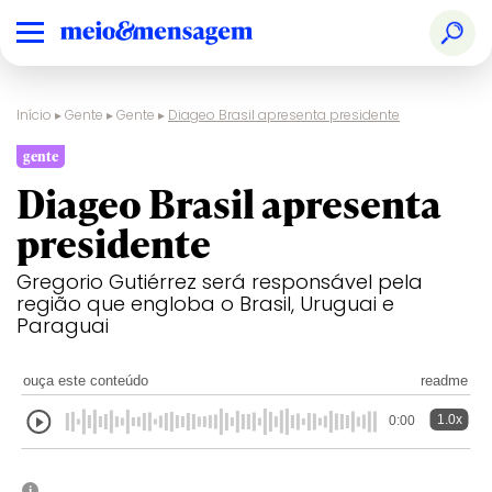
Início
▸
Gente
▸
Gente
▸
Diageo Brasil apresenta presidente
gente
Diageo Brasil apresenta
presidente
Gregorio Gutiérrez será responsável pela
região que engloba o Brasil, Uruguai e
Paraguai
ouça este conteúdo
readme
1.0x
0:00
i