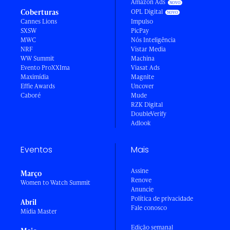
Amazon Ads
Coberturas
OPL Digital
Cannes Lions
Impulso
SXSW
PicPay
MWC
Nós Inteligência
NRF
Vistar Media
WW Summit
Machina
Evento ProXXIma
Viasat Ads
Maximídia
Magnite
Effie Awards
Uncover
Caboré
Mude
RZK Digital
DoubleVerify
Adlook
Eventos
Mais
Assine
Março
Renove
Women to Watch Summit
Anuncie
Política de privacidade
Abril
Fale conosco
Mídia Master
Edição semanal