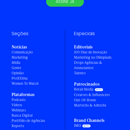
ASSINE JÁ
Seções
Especiais
Notícias
Editoriais
Comunicação
100 Dias de Inovação
Marketing
Marketing na Olimpíada
Mídia
Drops Agências &
Gente
Anunciantes
Opinião
Talento
ProXXIma
Women To Watch
Patrocinados
Retail Media
Plataformas
Creators & Influencers
Podcasts
Out-Of-Home
Vídeos
Martechs & Adtechs
Webinars
Banca Digital
Brand Channels
Portfólio de Agências
IMO
Reports