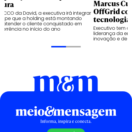
Marcus Cun
tura
OffGrid co
l CCO da David, a executiva irá integrar
tecnologia
quipe que a holding está montando
a atender o cliente conquistado em
Executivo tem a 
orrência no início do ano
liderança da em
inovação e dese
Informa, inspira e conecta.