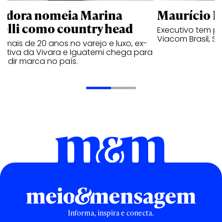
ndora nomeia Marina
Maurício K
relli como country head
Executivo tem pa
Viacom Brasil, So
mais de 20 anos no varejo e luxo, ex-
cutiva da Vivara e Iguatemi chega para
andir marca no país.
Informa, inspira e conecta.