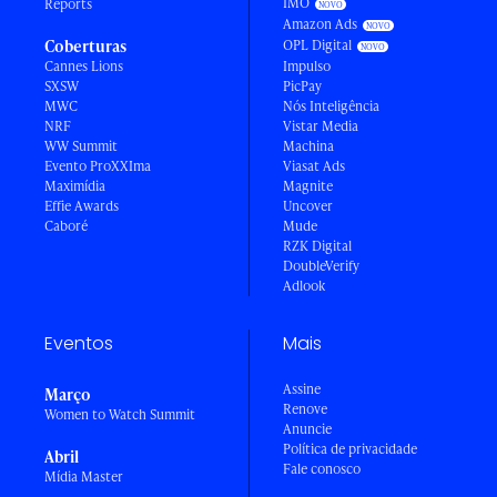
IMO
Reports
Amazon Ads
Coberturas
OPL Digital
Cannes Lions
Impulso
SXSW
PicPay
MWC
Nós Inteligência
NRF
Vistar Media
WW Summit
Machina
Evento ProXXIma
Viasat Ads
Maximídia
Magnite
Effie Awards
Uncover
Caboré
Mude
RZK Digital
DoubleVerify
Adlook
Eventos
Mais
Assine
Março
Renove
Women to Watch Summit
Anuncie
Política de privacidade
Abril
Fale conosco
Mídia Master