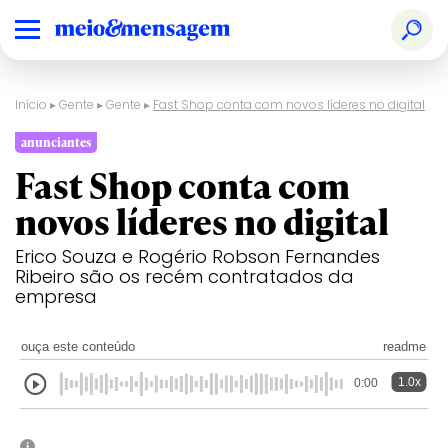
Início
▸
Gente
▸
Gente
▸
Fast Shop conta com novos líderes no digital
anunciantes
Fast Shop conta com
novos líderes no digital
Erico Souza e Rogério Robson Fernandes
Ribeiro são os recém contratados da
empresa
ouça este conteúdo
readme
1.0x
0:00
i