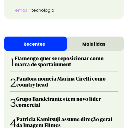
Temas
tecnologia
Recentes
Mais lidas
Flamengo quer se reposicionar como
1
marca de sportainment
Pandora nomeia Marina Cirelli como
2
country head
Grupo Bandeirantes tem novo líder
3
comercial
Patricia Kamitsuji assume direção geral
4
da Imagem Filmes