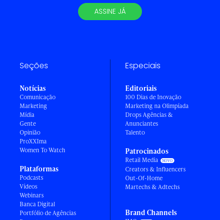
ASSINE JÁ
Seções
Especiais
Notícias
Editoriais
Comunicação
100 Dias de Inovação
Marketing
Marketing na Olimpíada
Mídia
Drops Agências &
Gente
Anunciantes
Opinião
Talento
ProXXIma
Women To Watch
Patrocinados
Retail Media
Plataformas
Creators & Influencers
Podcasts
Out-Of-Home
Vídeos
Martechs & Adtechs
Webinars
Banca Digital
Brand Channels
Portfólio de Agências