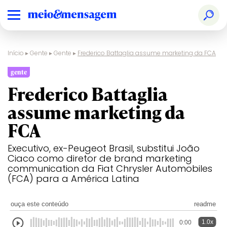
Início
▸
Gente
▸
Gente
▸
Frederico Battaglia assume marketing da FCA
gente
Frederico Battaglia
assume marketing da
FCA
Executivo, ex-Peugeot Brasil, substitui João
Ciaco como diretor de brand marketing
communication da Fiat Chrysler Automobiles
(FCA) para a América Latina
ouça este conteúdo
readme
1.0x
0:00