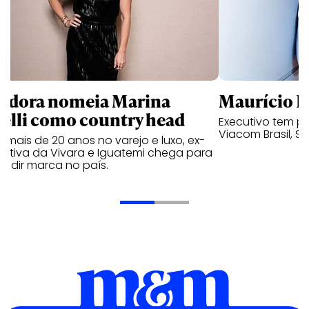
ndora nomeia Marina
Maurício K
relli como country head
Executivo tem pa
Viacom Brasil, So
mais de 20 anos no varejo e luxo, ex-
cutiva da Vivara e Iguatemi chega para
andir marca no país.