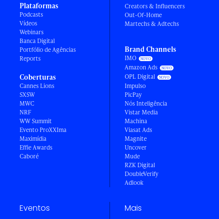
Plataformas
Creators & Influencers
Podcasts
Out-Of-Home
Vídeos
Martechs & Adtechs
Webinars
Banca Digital
Brand Channels
Portfólio de Agências
IMO
Reports
Amazon Ads
Coberturas
OPL Digital
Cannes Lions
Impulso
SXSW
PicPay
MWC
Nós Inteligência
NRF
Vistar Media
WW Summit
Machina
Evento ProXXIma
Viasat Ads
Maximídia
Magnite
Effie Awards
Uncover
Caboré
Mude
RZK Digital
DoubleVerify
Adlook
Eventos
Mais