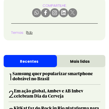
COMPARTILHE:
Temas
fcb
Recentes
Mais lidas
Samsung quer popularizar smartphone
1
dobrável no Brasil
Em ação global, Ambev e AB Inbev
2
celebram Dia da Cerveja
KitKat faz do Rock in Rio plataforma para