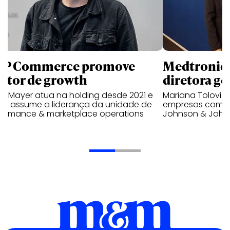
P Commerce promove
Medtronic 
retor de growth
diretora ge
no Mayer atua na holding desde 2021 e
Mariana Tolovi 
ra assume a liderança da unidade de
empresas como A
formance & marketplace operations
Johnson & John