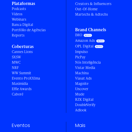
Plataformas
Creators & Influencers
Podcasts
Out-Of-Home
Vídeos
Martechs & Adtechs
Webinars
Banca Digital
Brand Channels
Portfólio de Agências
IMO
Reports
Amazon Ads
Coberturas
OPL Digital
Cannes Lions
Impulso
SXSW
PicPay
MWC
Nós Inteligência
NRF
Vistar Media
WW Summit
Machina
Evento ProXXIma
Viasat Ads
Maximídia
Magnite
Effie Awards
Uncover
Caboré
Mude
RZK Digital
DoubleVerify
Adlook
Eventos
Mais