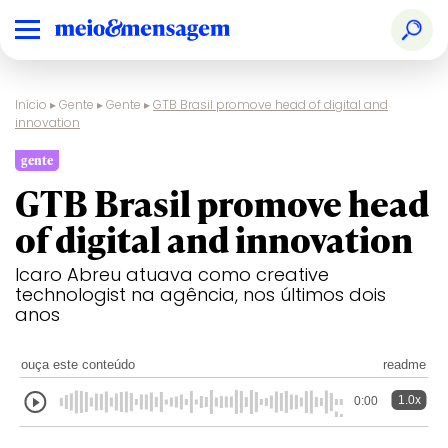
Início
▸
Gente
▸
Gente
▸
GTB Brasil promove head of digital and
innovation
gente
GTB Brasil promove head
of digital and innovation
Icaro Abreu atuava como creative
technologist na agência, nos últimos dois
anos
ouça este conteúdo
readme
1.0x
0:00