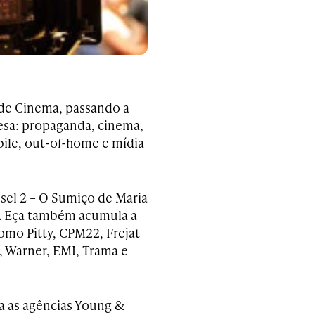
ide Cinema, passando a
esa: propaganda, cinema,
ile, out-of-home e mídia
ssel 2 – O Sumiço de Maria
l. Eça também acumula a
como Pitty, CPM22, Frejat
, Warner, EMI, Trama e
ara as agências Young &