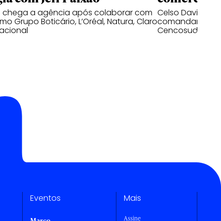
o chega a agência após colaborar com
Celso David e D
o Grupo Boticário, L’Oréal, Natura, Claro
comandar as op
acional
Cencosud no mer
Eventos
Mais
Assine
Março