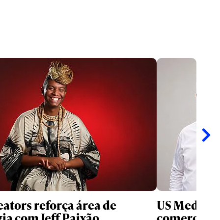
ators reforça área de
US Media re
gia com Jeff Paixão
comercial n