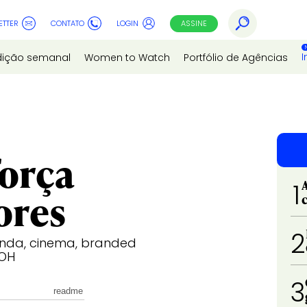
ETTER
CONTATO
LOGIN
ASSINE
I
dição semanal
Women to Watch
Portfólio de Agências
força
1
ores
2
nda, cinema, branded
OOH
3
readme