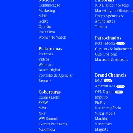
Comunicação
100 Dias de Inovação
Marketing
Marketing na Olimpíad
Mídia
Drops Agências &
Gente
Anunciantes
Opinião
Talento
ProXXIma
Women To Watch
Patrocinados
Retail Media
Plataformas
Creators & Influencers
Podcasts
Out-Of-Home
Vídeos
Martechs & Adtechs
Webinars
Banca Digital
Brand Channels
Portfólio de Agências
IMO
Reports
Amazon Ads
Coberturas
OPL Digital
Cannes Lions
Impulso
SXSW
PicPay
MWC
Nós Inteligência
NRF
Vistar Media
WW Summit
Machina
Evento ProXXIma
Viasat Ads
Maximídia
Magnite