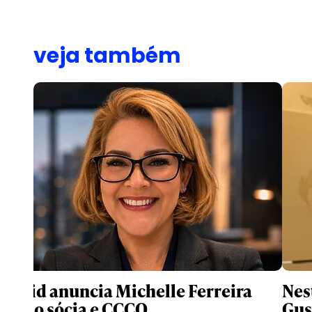
veja também
Druid anuncia Michelle Ferreira
Nes
como sócia e CCCO
Gus