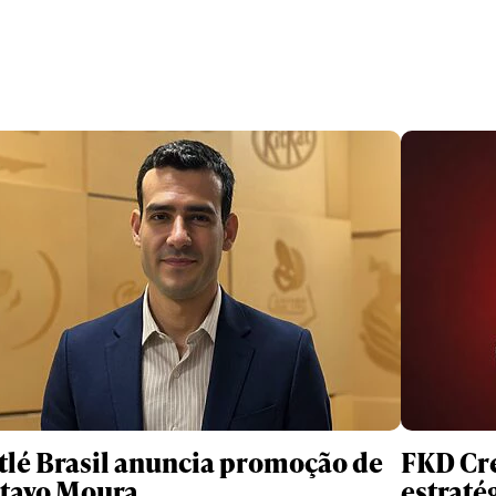
tlé Brasil anuncia promoção de
FKD Cre
tavo Moura
estraté