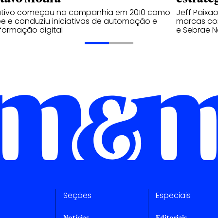
utivo começou na companhia em 2010 como
Jeff Paixã
ee e conduziu iniciativas de automação e
marcas com
formação digital
e Sebrae N
Seções
Especiais
Notícias
Editoriais