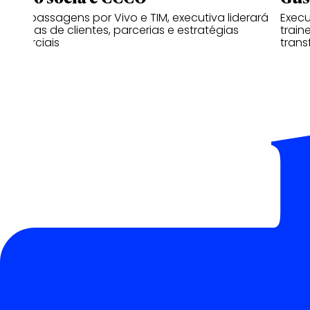
Com passagens por Vivo e TIM, executiva liderará
Exec
as áreas de clientes, parcerias e estratégias
train
comerciais
trans