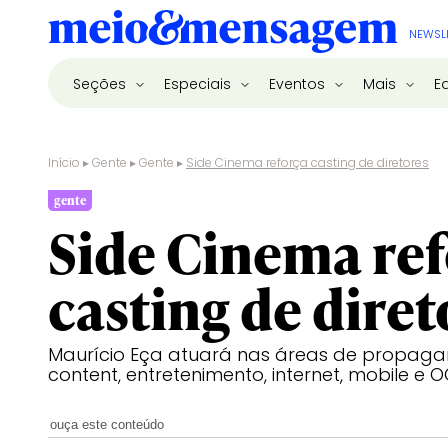
NEWSL
Seções
Especiais
Eventos
Mais
E
Início
▸
Gente
▸
Gente
▸
Side Cinema reforça casting de diretores
gente
Side Cinema re
casting de diret
Maurício Eça atuará nas áreas de propaga
content, entretenimento, internet, mobile e 
ouça este conteúdo