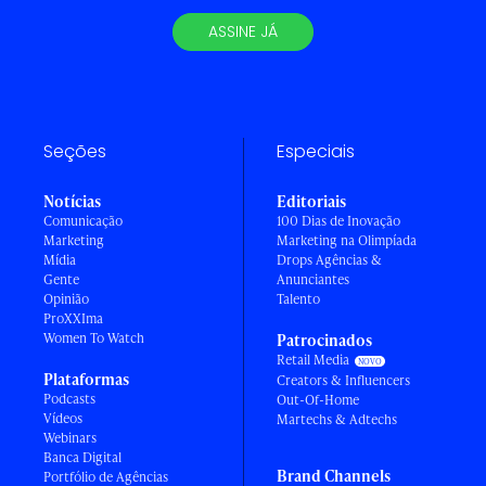
ASSINE JÁ
Seções
Especiais
Notícias
Editoriais
Comunicação
100 Dias de Inovação
Marketing
Marketing na Olimpíada
Mídia
Drops Agências &
Gente
Anunciantes
Opinião
Talento
ProXXIma
Women To Watch
Patrocinados
Retail Media
Plataformas
Creators & Influencers
Podcasts
Out-Of-Home
Vídeos
Martechs & Adtechs
Webinars
Banca Digital
Brand Channels
Portfólio de Agências