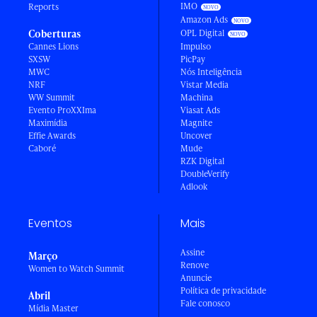
IMO
Reports
Amazon Ads
Coberturas
OPL Digital
Cannes Lions
Impulso
SXSW
PicPay
MWC
Nós Inteligência
NRF
Vistar Media
WW Summit
Machina
Evento ProXXIma
Viasat Ads
Maximídia
Magnite
Effie Awards
Uncover
Caboré
Mude
RZK Digital
DoubleVerify
Adlook
Eventos
Mais
Assine
Março
Renove
Women to Watch Summit
Anuncie
Política de privacidade
Abril
Fale conosco
Mídia Master