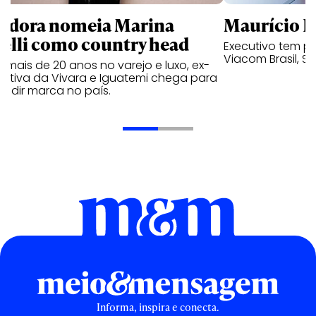
ndora nomeia Marina
Maurício K
relli como country head
Executivo tem pa
Viacom Brasil, So
mais de 20 anos no varejo e luxo, ex-
cutiva da Vivara e Iguatemi chega para
andir marca no país.
Informa, inspira e conecta.