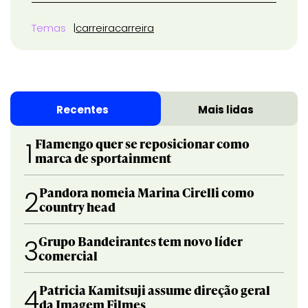
Temas
carreira
carreira
Recentes
Mais lidas
Flamengo quer se reposicionar como
1
marca de sportainment
Pandora nomeia Marina Cirelli como
2
country head
Grupo Bandeirantes tem novo líder
3
comercial
Patricia Kamitsuji assume direção geral
4
da Imagem Filmes