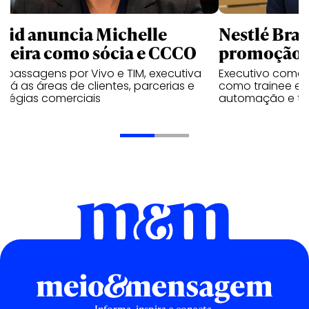
uid anuncia Michelle
Nestlé Bras
rreira como sócia e CCCO
promoção 
 passagens por Vivo e TIM, executiva
Executivo come
rará as áreas de clientes, parcerias e
como trainee e c
atégias comerciais
automação e tra