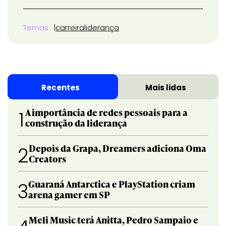
Temas
carreira
liderança
Recentes
Mais lidas
A importância de redes pessoais para a
1
construção da liderança
Depois da Grapa, Dreamers adiciona Oma
2
Creators
Guaraná Antarctica e PlayStation criam
3
arena gamer em SP
Meli Music terá Anitta, Pedro Sampaio e