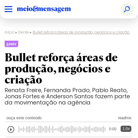
Início
▸
Gente
▸
Bullet reforça áreas de produção, negócios e criação
gente
Bullet reforça áreas de
produção, negócios e
criação
Renata Freire, Fernanda Prado, Pablo Reato,
Jonas Fortes e Anderson Santos fazem parte
da movimentação na agência
ouça este conteúdo
readme
1.0x
0:00