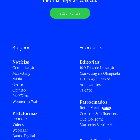
Informa, inspira e conecta.
ASSINE JÁ
Seções
Especiais
Notícias
Editoriais
Comunicação
100 Dias de Inovação
Marketing
Marketing na Olimpíada
Mídia
Drops Agências &
Gente
Anunciantes
Opinião
Talento
ProXXIma
Women To Watch
Patrocinados
Retail Media
Plataformas
Creators & Influencers
Podcasts
Out-Of-Home
Vídeos
Martechs & Adtechs
Webinars
Banca Digital