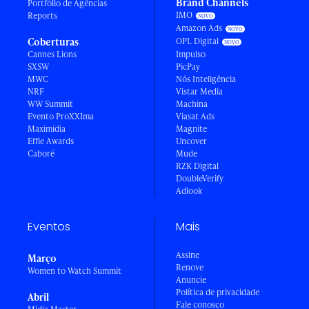
Brand Channels
Portfólio de Agências
IMO
Reports
Amazon Ads
Coberturas
OPL Digital
Cannes Lions
Impulso
SXSW
PicPay
MWC
Nós Inteligência
NRF
Vistar Media
WW Summit
Machina
Evento ProXXIma
Viasat Ads
Maximídia
Magnite
Effie Awards
Uncover
Caboré
Mude
RZK Digital
DoubleVerify
Adlook
Eventos
Mais
Assine
Março
Renove
Women to Watch Summit
Anuncie
Política de privacidade
Abril
Fale conosco