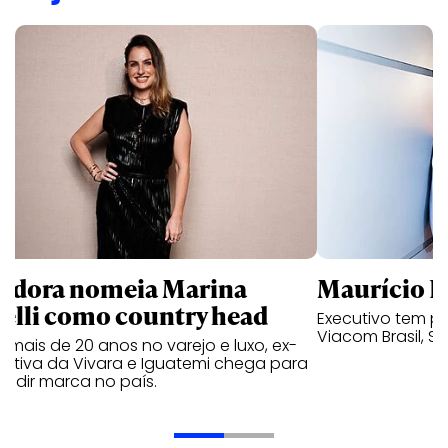
ndora nomeia Marina
Maurício K
relli como country head
Executivo tem pa
Viacom Brasil, So
mais de 20 anos no varejo e luxo, ex-
cutiva da Vivara e Iguatemi chega para
andir marca no país.