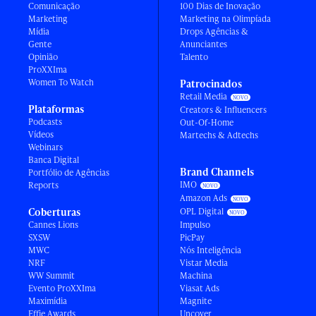
Comunicação
100 Dias de Inovação
Marketing
Marketing na Olimpíada
Mídia
Drops Agências &
Gente
Anunciantes
Opinião
Talento
ProXXIma
Women To Watch
Patrocinados
Retail Media
Plataformas
Creators & Influencers
Podcasts
Out-Of-Home
Vídeos
Martechs & Adtechs
Webinars
Banca Digital
Brand Channels
Portfólio de Agências
IMO
Reports
Amazon Ads
Coberturas
OPL Digital
Cannes Lions
Impulso
SXSW
PicPay
MWC
Nós Inteligência
NRF
Vistar Media
WW Summit
Machina
Evento ProXXIma
Viasat Ads
Maximídia
Magnite
Effie Awards
Uncover