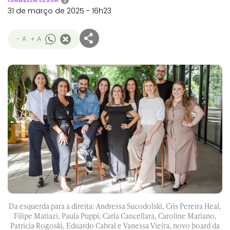
i
31 de março de 2025 - 16h23
- A
+ A
Da esquerda para a direita: Andressa Sucodolski, Cris Pereira Heal,
Filipe Matiazi, Paula Puppi, Carla Cancellara, Caroline Mariano,
Patricia Rogoski, Eduardo Cabral e Vanessa Vieira, novo board da