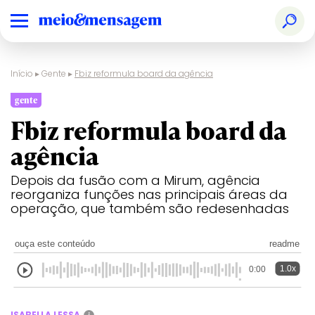
Início
▸
Gente
▸
Fbiz reformula board da agência
gente
Fbiz reformula board da
agência
Depois da fusão com a Mirum, agência
reorganiza funções nas principais áreas da
operação, que também são redesenhadas
ouça este conteúdo
readme
1.0x
0:00
ISABELLA LESSA