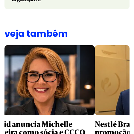
veja também
uid anuncia Michelle
Nestlé Bras
rreira como sócia e CCCO
promoção 