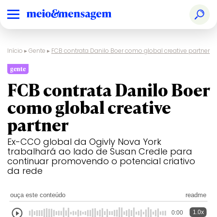
Início
▸
Gente
▸
FCB contrata Danilo Boer como global creative partner
gente
FCB contrata Danilo Boer
como global creative
partner
Ex-CCO global da Ogivly Nova York
trabalhará ao lado de Susan Credle para
continuar promovendo o potencial criativo
da rede
ouça este conteúdo
readme
1.0x
0:00