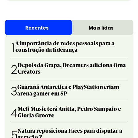
Recentes
Mais lidas
A importância de redes pessoais para a
1
construção da liderança
Depois da Grapa, Dreamers adiciona Oma
2
Creators
Guaraná Antarctica e PlayStation criam
3
arena gamer em SP
Meli Music terá Anitta, Pedro Sampaio e
4
Gloria Groove
Natura reposiciona Faces para disputar a
5
geração Z