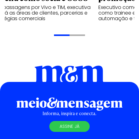
 passagens por Vivo e TIM, executiva
Executivo come
rará as áreas de clientes, parcerias e
como trainee e c
atégias comerciais
automação e tra
Informa, inspira e conecta.
ASSINE JÁ