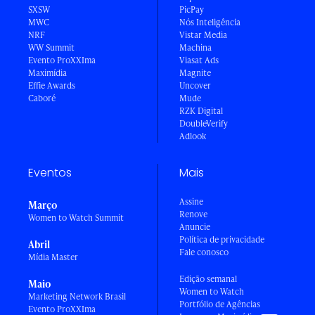
SXSW
PicPay
MWC
Nós Inteligência
NRF
Vistar Media
WW Summit
Machina
Evento ProXXIma
Viasat Ads
Maximídia
Magnite
Effie Awards
Uncover
Caboré
Mude
RZK Digital
DoubleVerify
Adlook
Eventos
Mais
Assine
Março
Renove
Women to Watch Summit
Anuncie
Política de privacidade
Abril
Fale conosco
Mídia Master
Edição semanal
Maio
Women to Watch
Marketing Network Brasil
Portfólio de Agências
Evento ProXXIma