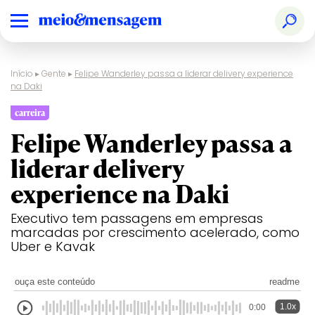
Início
▸
Gente
▸
Felipe Wanderley passa a liderar delivery experience
na Daki
carreira
Felipe Wanderley passa a
liderar delivery
experience na Daki
Executivo tem passagens em empresas
marcadas por crescimento acelerado, como
Uber e Kavak
ouça este conteúdo
readme
1.0x
0:00