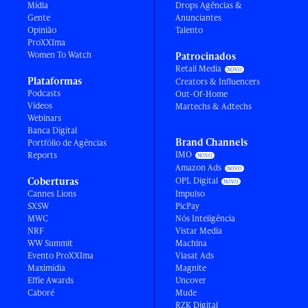
Mídia
Drops Agências &
Gente
Anunciantes
Opinião
Talento
ProXXIma
Women To Watch
Patrocinados
Retail Media
Plataformas
Creators & Influencers
Podcasts
Out-Of-Home
Vídeos
Martechs & Adtechs
Webinars
Banca Digital
Brand Channels
Portfólio de Agências
IMO
Reports
Amazon Ads
Coberturas
OPL Digital
Cannes Lions
Impulso
SXSW
PicPay
MWC
Nós Inteligência
NRF
Vistar Media
WW Summit
Machina
Evento ProXXIma
Viasat Ads
Maximídia
Magnite
Effie Awards
Uncover
Caboré
Mude
RZK Digital