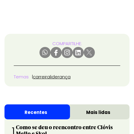
COMPARTILHE:
Temas
carreira
liderança
Recentes
Mais lidas
Como se deu o reencontro entre Clóvis
1
Mello e Skol