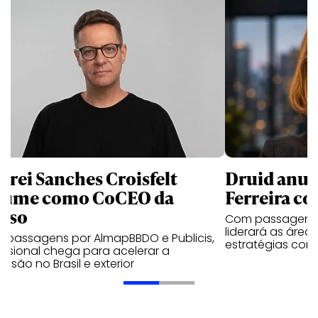
drei Sanches Croisfelt
Druid anun
sume como CoCEO da
Ferreira c
kso
Com passagens p
liderará as áreas
 passagens por AlmapBBDO e Publicis,
estratégias come
issional chega para acelerar a
nsão no Brasil e exterior