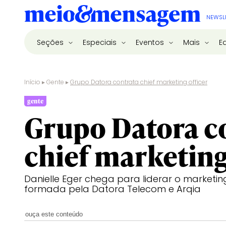
NEWSL
Seções
Especiais
Eventos
Mais
E
Início
▸
Gente
▸
Grupo Datora contrata chief marketing officer
gente
Grupo Datora c
chief marketing
Danielle Eger chega para liderar o marketi
formada pela Datora Telecom e Arqia
ouça este conteúdo