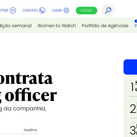
ETTER
CONTATO
LOGIN
ASSINE
I
dição semanal
Women to Watch
Portfólio de Agências
ontrata
1
 officer
2
ng da companhia,
3
readme