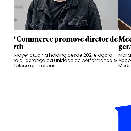
WPP Commerce promove diretor de
Med
growth
gera
Bruno Mayer atua na holding desde 2021 e agora
Mari
assume a liderança da unidade de performance &
Abbot
marketplace operations
Medi