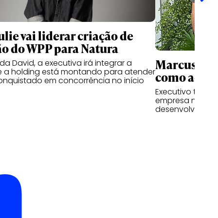
lie vai liderar criação de
o do WPP para Natura
Marcus Cun
a David, a executiva irá integrar a
e a holding está montando para atender
como advis
conquistado em concorrência no início
Executivo tem a 
empresa nas fre
desenvolviment