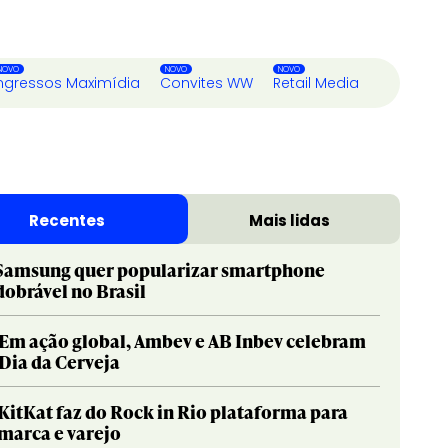
ngressos Maximídia
Convites WW
Retail Media
Recentes
Mais lidas
Samsung quer popularizar smartphone
dobrável no Brasil
Em ação global, Ambev e AB Inbev celebram
Dia da Cerveja
KitKat faz do Rock in Rio plataforma para
marca e varejo