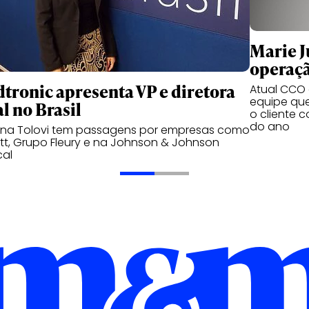
Marie Ju
operaçã
tronic apresenta VP e diretora
Atual CCO d
equipe qu
l no Brasil
o cliente 
do ano
ana Tolovi tem passagens por empresas como
t, Grupo Fleury e na Johnson & Johnson
cal