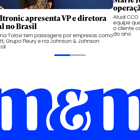
operaçã
tronic apresenta VP e diretora
Atual CCO d
equipe qu
l no Brasil
o cliente 
do ano
ana Tolovi tem passagens por empresas como
t, Grupo Fleury e na Johnson & Johnson
cal