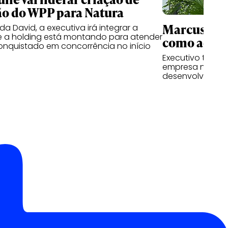
o do WPP para Natura
Marcus Cun
a David, a executiva irá integrar a
e a holding está montando para atender
como advis
conquistado em concorrência no início
Executivo tem a 
empresa nas fre
desenvolviment