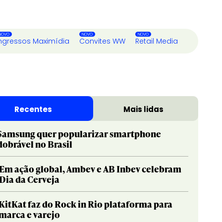
ngressos Maximídia
Convites WW
Retail Media
Recentes
Mais lidas
Samsung quer popularizar smartphone
dobrável no Brasil
Em ação global, Ambev e AB Inbev celebram
Dia da Cerveja
KitKat faz do Rock in Rio plataforma para
marca e varejo