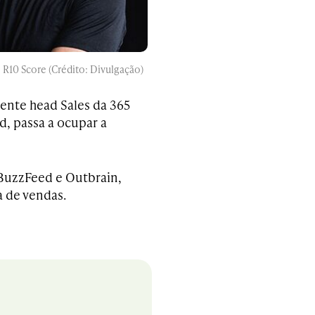
R10 Score (Crédito: Divulgação)
nte head Sales da 365
, passa a ocupar a
BuzzFeed e Outbrain,
a de vendas.