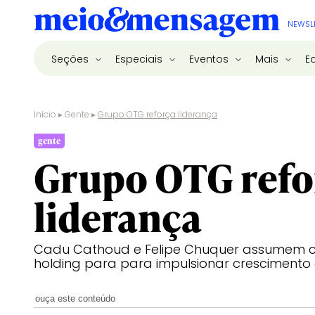
NEWSL
Seções
Especiais
Eventos
Mais
E
Início
▸
Gente
▸
Grupo OTG reforça liderança
gente
Grupo OTG refo
liderança
Cadu Cathoud e Felipe Chuquer assumem c
holding para para impulsionar crescimento
ouça este conteúdo