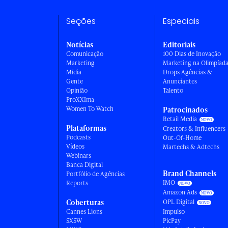
Seções
Especiais
Notícias
Editoriais
Comunicação
100 Dias de Inovação
Marketing
Marketing na Olimpíad
Mídia
Drops Agências &
Gente
Anunciantes
Opinião
Talento
ProXXIma
Women To Watch
Patrocinados
Retail Media
Plataformas
Creators & Influencers
Podcasts
Out-Of-Home
Vídeos
Martechs & Adtechs
Webinars
Banca Digital
Brand Channels
Portfólio de Agências
IMO
Reports
Amazon Ads
Coberturas
OPL Digital
Cannes Lions
Impulso
SXSW
PicPay