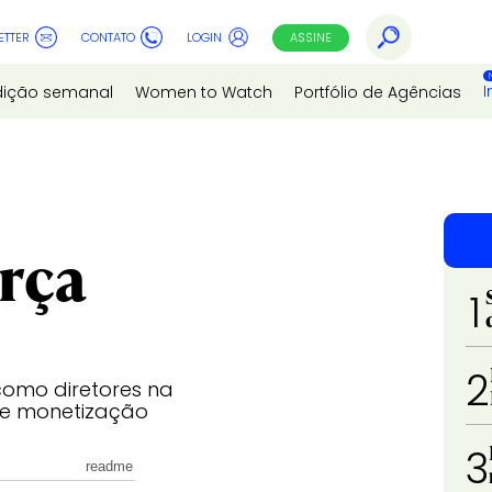
ETTER
CONTATO
LOGIN
ASSINE
I
dição semanal
Women to Watch
Portfólio de Agências
rça
1
2
omo diretores na
 e monetização
3
readme