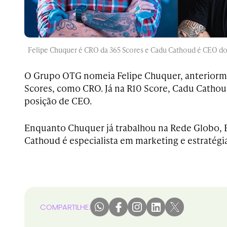
Felipe Chuquer é CRO da 365 Scores e Cadu Cathoud é CEO do 
O Grupo OTG nomeia Felipe Chuquer, anteriorme
Scores, como CRO. Já na R10 Score, Cadu Cathoud
posição de CEO.
Enquanto Chuquer já trabalhou na Rede Globo, 
Cathoud é especialista em marketing e estratégi
COMPARTILHE: