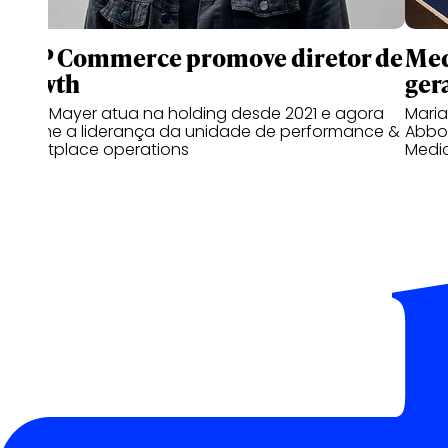
WPP Commerce promove diretor de
Med
growth
gera
Bruno Mayer atua na holding desde 2021 e agora
Mari
assume a liderança da unidade de performance &
Abbot
marketplace operations
Medi