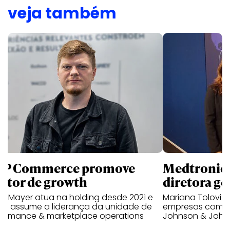
veja também
P Commerce promove
Medtronic 
retor de growth
diretora ge
no Mayer atua na holding desde 2021 e
Mariana Tolovi 
ra assume a liderança da unidade de
empresas como A
formance & marketplace operations
Johnson & John