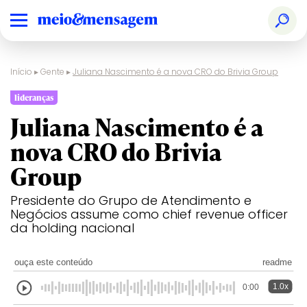
Início
▸
Gente
▸
Juliana Nascimento é a nova CRO do Brivia Group
lideranças
Juliana Nascimento é a
nova CRO do Brivia
Group
Presidente do Grupo de Atendimento e
Negócios assume como chief revenue officer
da holding nacional
ouça este conteúdo
readme
1.0x
0:00