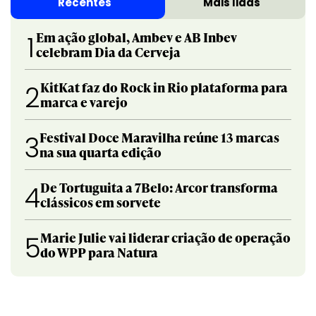
Recentes
Mais lidas
Em ação global, Ambev e AB Inbev
1
celebram Dia da Cerveja
KitKat faz do Rock in Rio plataforma para
2
marca e varejo
Festival Doce Maravilha reúne 13 marcas
3
na sua quarta edição
De Tortuguita a 7Belo: Arcor transforma
4
clássicos em sorvete
Marie Julie vai liderar criação de operação
5
do WPP para Natura