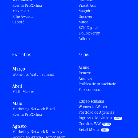
Evento ProXXIma
Viasat Ads
Maximídia
Magnite
Effie Awards
Uncover
Caboré
Mude
RZK Digital
DoubleVerify
Adlook
Eventos
Mais
Assine
Março
Renove
Women to Watch Summit
Anuncie
Política de privacidade
Abril
Fale conosco
Mídia Master
Edição semanal
Maio
Women to Watch
Marketing Network Brasil
Portfólio de Agências
Evento ProXXIma
Ingressos Maximídia
Convites WW
Agosto
Retail Media
Marketing Network Knowledge
Women To Watch - Homenagem