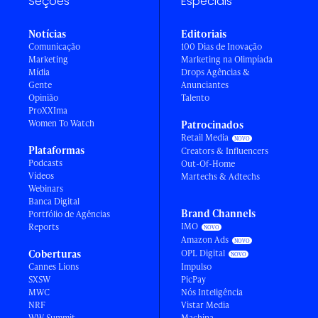
Seções
Especiais
Notícias
Editoriais
Comunicação
100 Dias de Inovação
Marketing
Marketing na Olimpíada
Mídia
Drops Agências &
Gente
Anunciantes
Opinião
Talento
ProXXIma
Women To Watch
Patrocinados
Retail Media
Plataformas
Creators & Influencers
Podcasts
Out-Of-Home
Vídeos
Martechs & Adtechs
Webinars
Banca Digital
Brand Channels
Portfólio de Agências
IMO
Reports
Amazon Ads
Coberturas
OPL Digital
Cannes Lions
Impulso
SXSW
PicPay
MWC
Nós Inteligência
NRF
Vistar Media
WW Summit
Machina