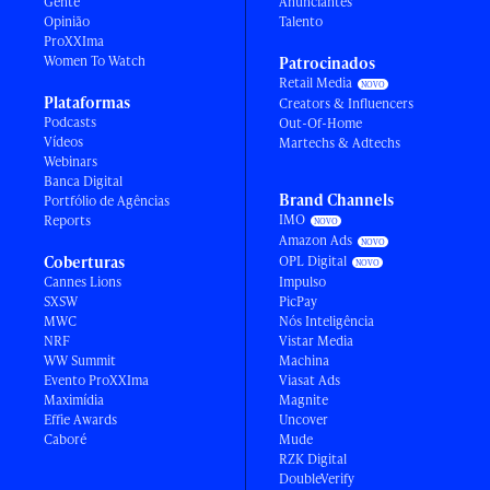
Gente
Anunciantes
Opinião
Talento
ProXXIma
Women To Watch
Patrocinados
Retail Media
Plataformas
Creators & Influencers
Podcasts
Out-Of-Home
Vídeos
Martechs & Adtechs
Webinars
Banca Digital
Brand Channels
Portfólio de Agências
IMO
Reports
Amazon Ads
Coberturas
OPL Digital
Cannes Lions
Impulso
SXSW
PicPay
MWC
Nós Inteligência
NRF
Vistar Media
WW Summit
Machina
Evento ProXXIma
Viasat Ads
Maximídia
Magnite
Effie Awards
Uncover
Caboré
Mude
RZK Digital
DoubleVerify