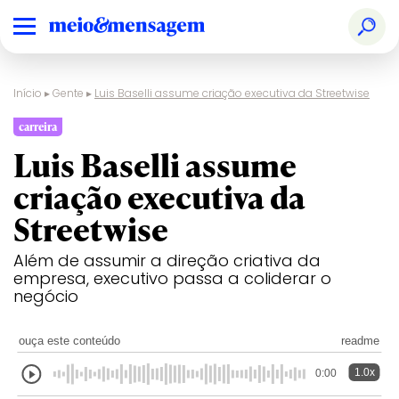
Início
▸
Gente
▸
Luis Baselli assume criação executiva da Streetwise
carreira
Luis Baselli assume
criação executiva da
Streetwise
Além de assumir a direção criativa da
empresa, executivo passa a coliderar o
negócio
ouça este conteúdo
readme
1.0x
0:00