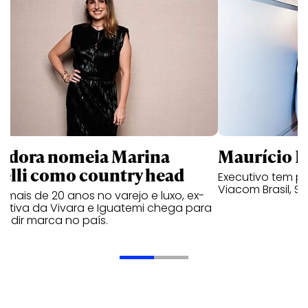
ndora nomeia Marina
Maurício K
relli como country head
Executivo tem pa
Viacom Brasil, So
mais de 20 anos no varejo e luxo, ex-
cutiva da Vivara e Iguatemi chega para
andir marca no país.