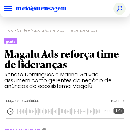
Início
▸
Gente
▸
Magalu Ads reforça time de lideranças
gente
Magalu Ads reforça time
de lideranças
Renato Domingues e Marina Galvão
assumem como gerentes do negócio de
anúncios do ecossistema Magalu
ouça este conteúdo
readme
1.0x
0:00
MEIO & MENSAGEM