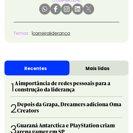
COMPARTILHE:
Temas
carreira
liderança
Recentes
Mais lidas
A importância de redes pessoais para a
1
construção da liderança
Depois da Grapa, Dreamers adiciona Oma
2
Creators
Guaraná Antarctica e PlayStation criam
3
arena gamer em SP