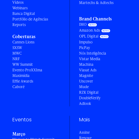
Vídeos
Martechs & Adtechs
Webinars
Banca Digital
Brand Channels
Portfólio de Agências
IMO
Reports
Amazon Ads
Coberturas
OPL Digital
Cannes Lions
Impulso
SXSW
PicPay
MWC
Nós Inteligência
NRF
Vistar Media
WW Summit
Machina
Evento ProXXIma
Viasat Ads
Maximídia
Magnite
Effie Awards
Uncover
Caboré
Mude
RZK Digital
DoubleVerify
Adlook
Eventos
Mais
Assine
Março
Renove