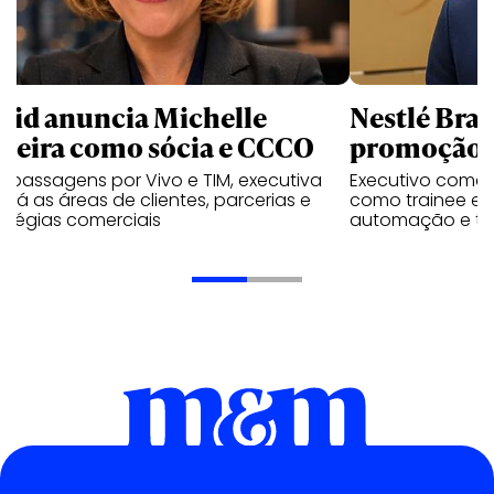
uid anuncia Michelle
Nestlé Bras
rreira como sócia e CCCO
promoção 
 passagens por Vivo e TIM, executiva
Executivo come
rará as áreas de clientes, parcerias e
como trainee e c
atégias comerciais
automação e tra