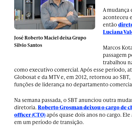
A mudança de
aconteceu 
então
diret
Luciana Val
José Roberto Maciel deixa Grupo
Silvio Santos
Marcos Kota
passagem pe
trabalhou n
como executivo comercial. Após esse período, a
Globosat e da MTV e, em 2012, retornou ao SB
funções de liderança no departamento comercia
Na semana passada, o SBT anunciou outra muda
diretoria.
Roberto Grosman deixou o cargo de c
officer (CTO)
após quase dois anos no cargo. Ele
em um período de transição.