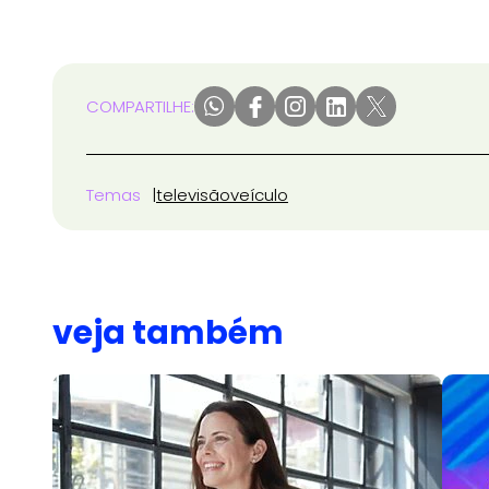
COMPARTILHE:
Temas
televisão
veículo
veja também