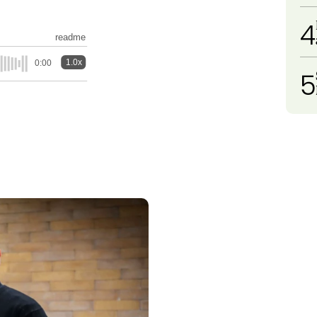
4
readme
1.0x
0:00
5