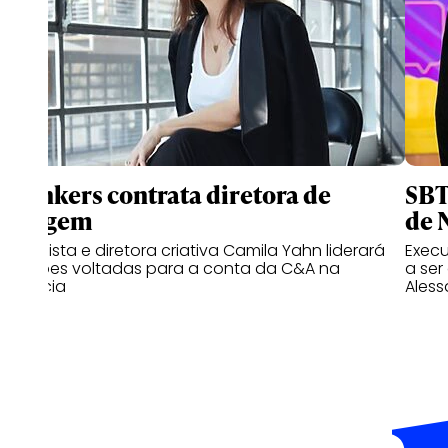
Thinkers contrata diretora de
SBT
imagem
de N
Jornalista e diretora criativa Camila Yahn liderará
Execu
criações voltadas para a conta da C&A na
a ser
agência
Aless