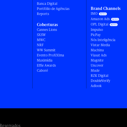
Banca Digital
Brand Channels
Portfólio de Agências
IMO
Reports
Amazon Ads
Coberturas
OPL Digital
Cannes Lions
Impulso
SXSW
PicPay
MWC
Nós Inteligência
NRF
Vistar Media
WW Summit
Machina
Evento ProXXIma
Viasat Ads
Maximídia
Magnite
Effie Awards
Uncover
Caboré
Mude
RZK Digital
DoubleVerify
Adlook
 Reservados