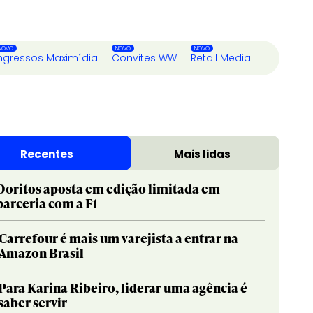
ngressos Maximídia
Convites WW
Retail Media
Recentes
Mais lidas
Doritos aposta em edição limitada em
parceria com a F1
Carrefour é mais um varejista a entrar na
Amazon Brasil
Para Karina Ribeiro, liderar uma agência é
saber servir