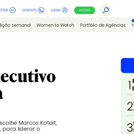
ETTER
CONTATO
LOGIN
ASSINE
I
dição semanal
Women to Watch
Portfólio de Agências
ecutivo
1
a
2
scolhe Marcos Kotait,
3
 para liderar o