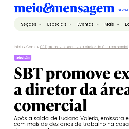
NEWSL
Seções
Especiais
Eventos
Mais
E
Início
▸
Gente
▸
SBT promove executivo a diretor da área comercial
televisão
SBT promove ex
a diretor da áre
comercial
Após a saída de Luciana Valerio, emissora e
com mais de dez anos de trabalho na casa,