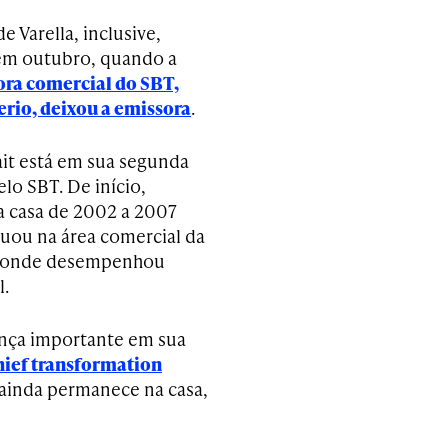
 Varella, inclusive,
em outubro, quando a
ora comercial do SBT,
erio, deixou a emissora
.
it está em sua segunda
lo SBT. De início,
a casa de 2002 a 2007
tuou na área comercial da
T, onde desempenhou
l.
nça importante em sua
hief transformation
 ainda permanece na casa,