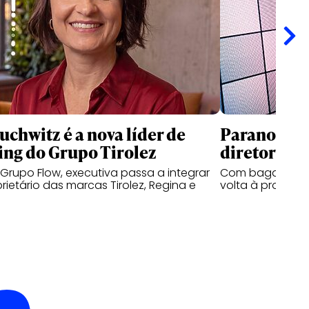
uchwitz é a nova líder de
Paranoid a
ng do Grupo Tirolez
diretor de 
Grupo Flow, executiva passa a integrar
Com bagagem em
rietário das marcas Tirolez, Regina e
volta à produto