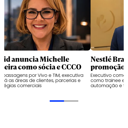
uid anuncia Michelle
Nestlé Bras
rreira como sócia e CCCO
promoção 
 passagens por Vivo e TIM, executiva
Executivo come
rará as áreas de clientes, parcerias e
como trainee e c
atégias comerciais
automação e tra