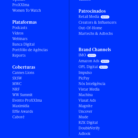
ProXXIma
Women To Watch
Patrocinados
Retail Media
Plataformas
Creators & Influencers
Podcasts
Out-Of-Home
Vídeos
Martechs & Adtechs
Webinars
Banca Digital
Brand Channels
Portfólio de Agências
IMO
Reports
Amazon Ads
Coberturas
OPL Digital
Cannes Lions
Impulso
SXSW
PicPay
MWC
Nós Inteligência
NRF
Vistar Media
WW Summit
Machina
Evento ProXXIma
Viasat Ads
Maximídia
Magnite
Effie Awards
Uncover
Caboré
Mude
RZK Digital
DoubleVerify
Adlook