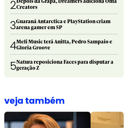
Depois da Grapa, Dreamers adiciona Oma
2
Creators
Guaraná Antarctica e PlayStation criam
3
arena gamer em SP
Meli Music terá Anitta, Pedro Sampaio e
4
Gloria Groove
Natura reposiciona Faces para disputar a
5
geração Z
veja também