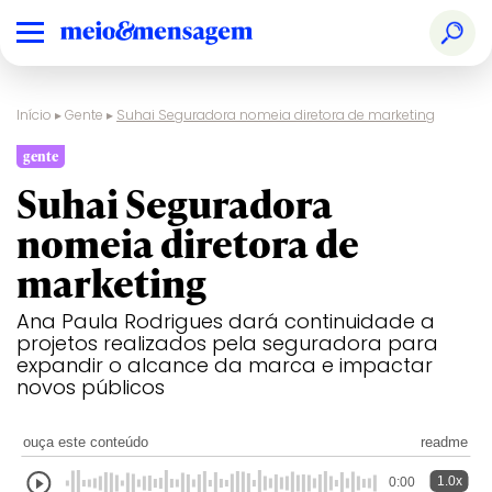
Início
▸
Gente
▸
Suhai Seguradora nomeia diretora de marketing
gente
Suhai Seguradora
nomeia diretora de
marketing
Ana Paula Rodrigues dará continuidade a
projetos realizados pela seguradora para
expandir o alcance da marca e impactar
novos públicos
ouça este conteúdo
readme
1.0x
0:00