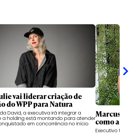
lie vai liderar criação de
o do WPP para Natura
Marcus Cun
a David, a executiva irá integrar a
e a holding está montando para atender
como advis
conquistado em concorrência no início
Executivo tem a 