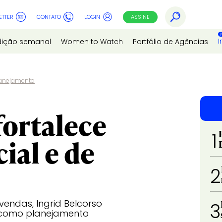
ETTER
CONTATO
LOGIN
ASSINE
I
dição semanal
Women to Watch
Portfólio de Agências
planejamento
fortalece
1
ial e de
2
vendas, Ingrid Belcorso
3
o como planejamento