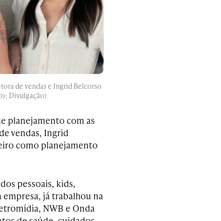
etora de vendas e Ingrid Belcorso
to: Divulgação)
 de planejamento com as
de vendas, Ingrid
beiro como planejamento
dos pessoais, kids,
a empresa, já trabalhou na
Eletromídia, NWB e Onda
ntos de saúde, cuidados