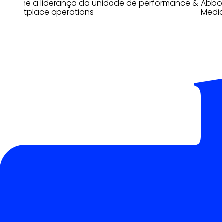
assume a liderança da unidade de performance &
Abbot
marketplace operations
Medi