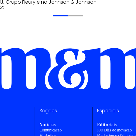
t, Grupo Fleury e na Johnson & Johnson
cal
Seções
Especiais
Notícias
Editoriais
Comunicação
100 Dias de Inovação
Marketing
Marketing na Olimpíad