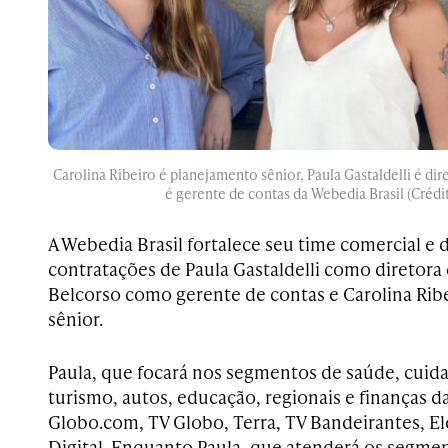
Carolina Ribeiro é planejamento sênior, Paula Gastaldelli é dir
é gerente de contas da Webedia Brasil (Crédi
A Webedia Brasil fortalece seu time comercial e
contratações de Paula Gastaldelli como diretora 
Belcorso como gerente de contas e Carolina Ri
sênior.
Paula, que focará nos segmentos de saúde, cuida
turismo, autos, educação, regionais e finanças d
Globo.com, TV Globo, Terra, TV Bandeirantes, 
Digital. Enquanto Paula, que atenderá os segme