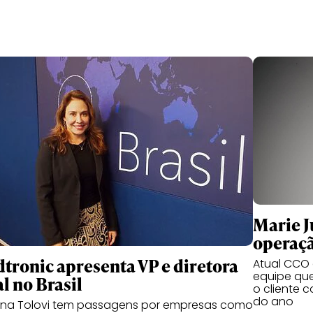
Marie Ju
operaçã
tronic apresenta VP e diretora
Atual CCO d
equipe qu
l no Brasil
o cliente 
do ano
ana Tolovi tem passagens por empresas como