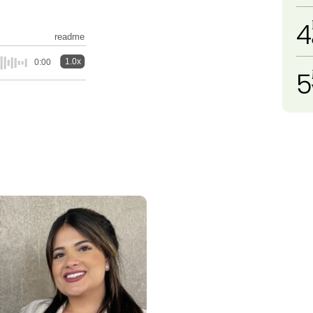
4
readme
1.0x
0:00
5