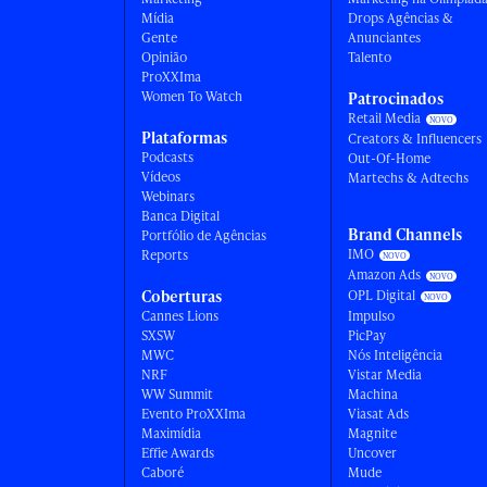
Mídia
Drops Agências &
Gente
Anunciantes
Opinião
Talento
ProXXIma
Women To Watch
Patrocinados
Retail Media
Plataformas
Creators & Influencers
Podcasts
Out-Of-Home
Vídeos
Martechs & Adtechs
Webinars
Banca Digital
Brand Channels
Portfólio de Agências
IMO
Reports
Amazon Ads
Coberturas
OPL Digital
Cannes Lions
Impulso
SXSW
PicPay
MWC
Nós Inteligência
NRF
Vistar Media
WW Summit
Machina
Evento ProXXIma
Viasat Ads
Maximídia
Magnite
Effie Awards
Uncover
Caboré
Mude