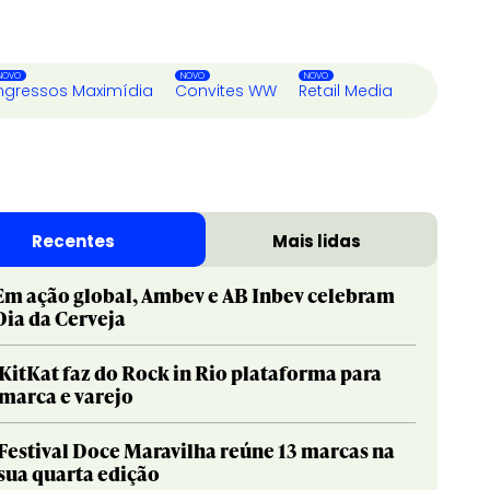
ngressos Maximídia
Convites WW
Retail Media
Recentes
Mais lidas
Em ação global, Ambev e AB Inbev celebram
Dia da Cerveja
KitKat faz do Rock in Rio plataforma para
marca e varejo
Festival Doce Maravilha reúne 13 marcas na
sua quarta edição