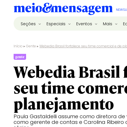
NEWSL
Seções
Especiais
Eventos
Mais
E
Início
▸
Gente
▸
Webedia Brasil fortalece seu time comercial e de 
gente
Webedia Brasil 
seu time comerc
planejamento
Paula Gastaldelli assume como diretora de 
como gerente de contas e Carolina Ribeir