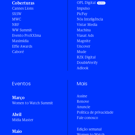
Coberturas
OPL Digital
Cannes Lions
Impulso
SXSW
PicPay
MWC
Nós Inteligência
NRF
Vistar Media
WW Summit
Machina
Evento ProXXIma
Viasat Ads
Maximídia
Magnite
Effie Awards
Uncover
Caboré
Mude
RZK Digital
DoubleVerify
Adlook
Eventos
Mais
Assine
Março
Renove
Women to Watch Summit
Anuncie
Política de privacidade
Abril
Fale conosco
Mídia Master
Edição semanal
Maio
Women to Watch