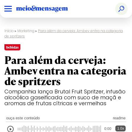
Início
▸
Marketing
▸
Para além da cerveja: Ambev entra na categoria
de spritzers
bebidas
Para além da cerveja:
Ambev entra na categoria
de spritzers
Companhia lança Brutal Fruit Spritzer, infusão
alcoólica gaseificada com suco de maçã e
aromas de frutas cítricas e vermelhas
ouça este conteúdo
readme
1.0x
0:00