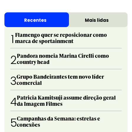
Recentes
Mais lidas
Flamengo quer se reposicionar como
1
marca de sportainment
Pandora nomeia Marina Cirelli como
2
country head
Grupo Bandeirantes tem novo líder
3
comercial
Patricia Kamitsuji assume direção geral
4
da Imagem Filmes
Campanhas da Semana: estrelas e
5
conexões