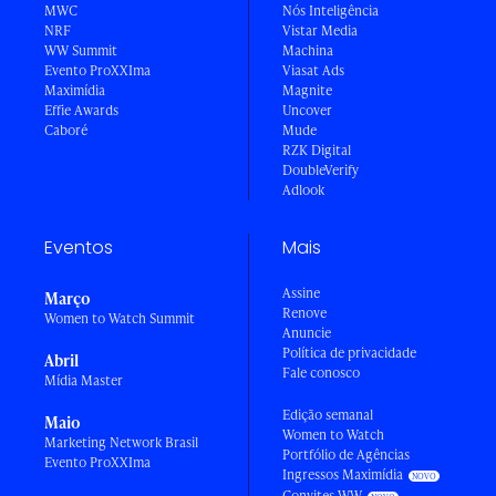
MWC
Nós Inteligência
NRF
Vistar Media
WW Summit
Machina
Evento ProXXIma
Viasat Ads
Maximídia
Magnite
Effie Awards
Uncover
Caboré
Mude
RZK Digital
DoubleVerify
Adlook
Eventos
Mais
Assine
Março
Renove
Women to Watch Summit
Anuncie
Política de privacidade
Abril
Fale conosco
Mídia Master
Edição semanal
Maio
Women to Watch
Marketing Network Brasil
Portfólio de Agências
Evento ProXXIma
Ingressos Maximídia
Convites WW