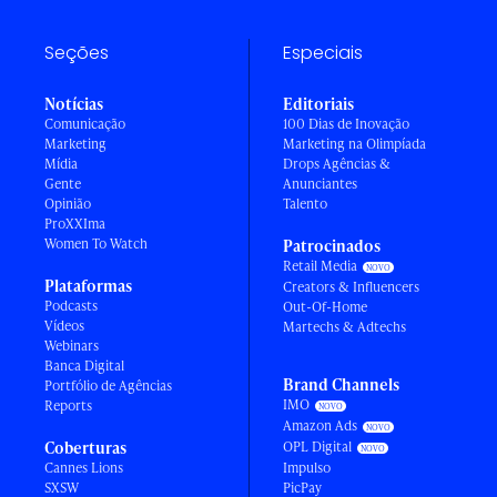
Seções
Especiais
Notícias
Editoriais
Comunicação
100 Dias de Inovação
Marketing
Marketing na Olimpíada
Mídia
Drops Agências &
Gente
Anunciantes
Opinião
Talento
ProXXIma
Women To Watch
Patrocinados
Retail Media
Plataformas
Creators & Influencers
Podcasts
Out-Of-Home
Vídeos
Martechs & Adtechs
Webinars
Banca Digital
Brand Channels
Portfólio de Agências
IMO
Reports
Amazon Ads
Coberturas
OPL Digital
Cannes Lions
Impulso
SXSW
PicPay