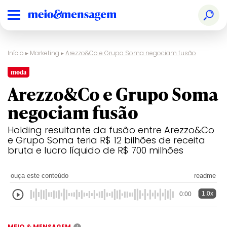
Início
▸
Marketing
▸
Arezzo&Co e Grupo Soma negociam fusão
moda
Arezzo&Co e Grupo Soma
negociam fusão
Holding resultante da fusão entre Arezzo&Co
e Grupo Soma teria R$ 12 bilhões de receita
bruta e lucro líquido de R$ 700 milhões
ouça este conteúdo
readme
1.0x
0:00
MEIO & MENSAGEM