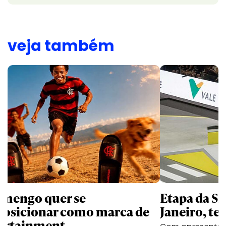
veja também
amengo quer se
Etapa da SL
posicionar como marca de
Janeiro, te
ortainment