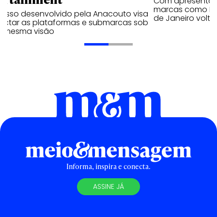
Com apresentaçã
marcas como Hei
cesso desenvolvido pela Anacouto visa
de Janeiro volta
ectar as plataformas e submarcas sob
 mesma visão
Informa, inspira e conecta.
ASSINE JÁ