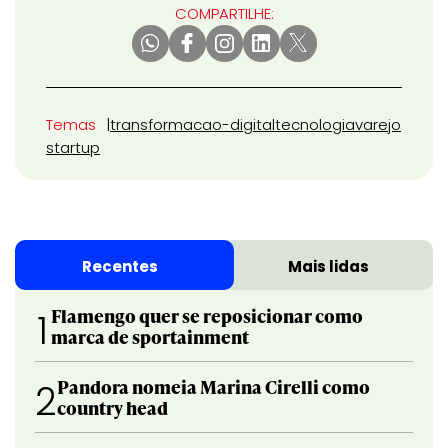
COMPARTILHE:
Temas
transformacao-digital
tecnologia
varejo
startup
Recentes
Mais lidas
Flamengo quer se reposicionar como
1
marca de sportainment
Pandora nomeia Marina Cirelli como
2
country head