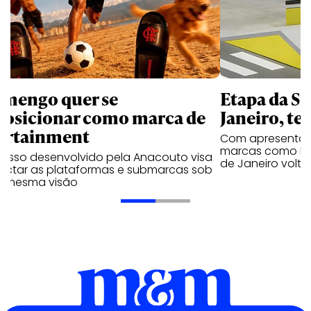
amengo quer se
Etapa da SL
posicionar como marca de
Janeiro, te
ortainment
Com apresentaçã
marcas como Hei
cesso desenvolvido pela Anacouto visa
de Janeiro volta
ectar as plataformas e submarcas sob
 mesma visão