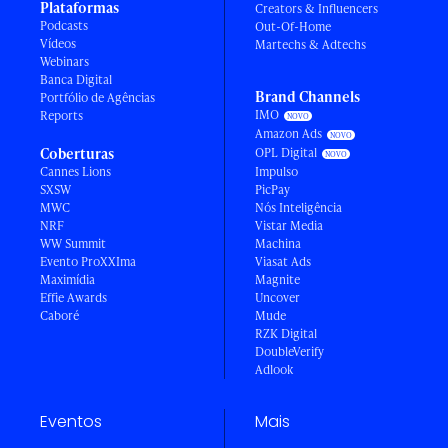
Plataformas
Creators & Influencers
Podcasts
Out-Of-Home
Vídeos
Martechs & Adtechs
Webinars
Banca Digital
Brand Channels
Portfólio de Agências
IMO
Reports
Amazon Ads
Coberturas
OPL Digital
Cannes Lions
Impulso
SXSW
PicPay
MWC
Nós Inteligência
NRF
Vistar Media
WW Summit
Machina
Evento ProXXIma
Viasat Ads
Maximídia
Magnite
Effie Awards
Uncover
Caboré
Mude
RZK Digital
DoubleVerify
Adlook
Eventos
Mais