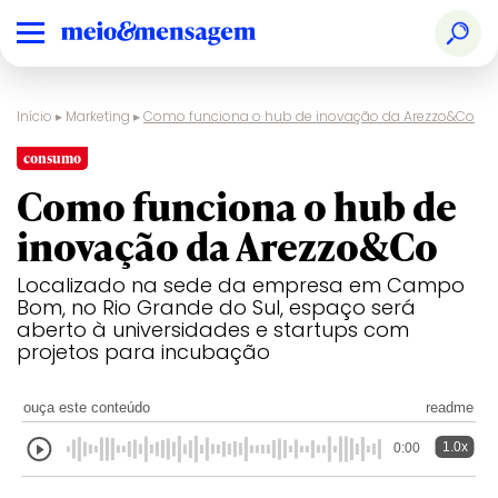
Início
▸
Marketing
▸
Como funciona o hub de inovação da Arezzo&Co
consumo
Como funciona o hub de
inovação da Arezzo&Co
Localizado na sede da empresa em Campo
Bom, no Rio Grande do Sul, espaço será
aberto à universidades e startups com
projetos para incubação
ouça este conteúdo
readme
1.0x
0:00