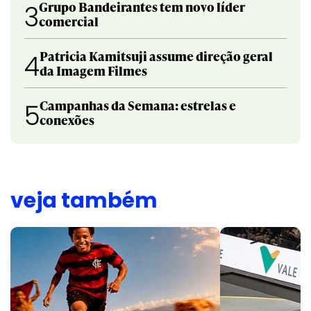
Grupo Bandeirantes tem novo líder
3
comercial
Patricia Kamitsuji assume direção geral
4
da Imagem Filmes
Campanhas da Semana: estrelas e
5
conexões
veja também