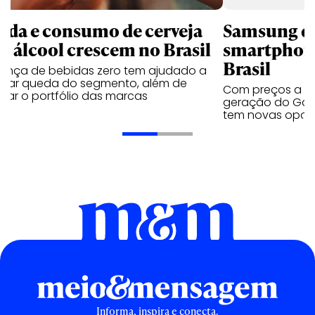
nda e consumo de cerveja
Samsung qu
m álcool crescem no Brasil
smartphone
Brasil
sença de bebidas zero tem ajudado a
urar queda do segmento, além de
Com preços a par
iar o portfólio das marcas
geração do Gala
tem novas opç
Informa, inspira e conecta.