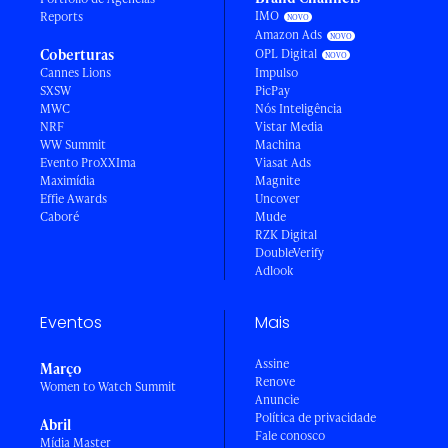
IMO
Reports
Amazon Ads
Coberturas
OPL Digital
Cannes Lions
Impulso
SXSW
PicPay
MWC
Nós Inteligência
NRF
Vistar Media
WW Summit
Machina
Evento ProXXIma
Viasat Ads
Maximídia
Magnite
Effie Awards
Uncover
Caboré
Mude
RZK Digital
DoubleVerify
Adlook
Eventos
Mais
Assine
Março
Renove
Women to Watch Summit
Anuncie
Política de privacidade
Abril
Fale conosco
Mídia Master