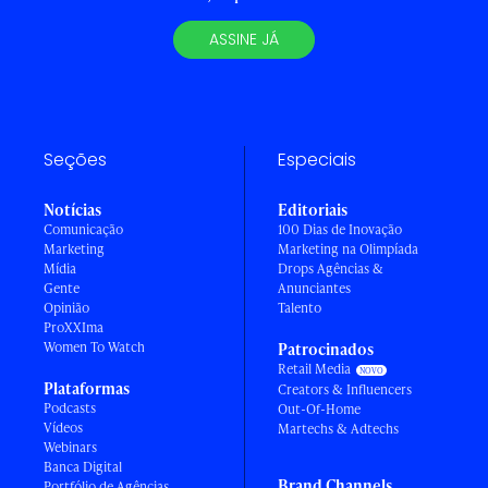
ASSINE JÁ
Seções
Especiais
Notícias
Editoriais
Comunicação
100 Dias de Inovação
Marketing
Marketing na Olimpíada
Mídia
Drops Agências &
Gente
Anunciantes
Opinião
Talento
ProXXIma
Women To Watch
Patrocinados
Retail Media
Plataformas
Creators & Influencers
Podcasts
Out-Of-Home
Vídeos
Martechs & Adtechs
Webinars
Banca Digital
Brand Channels
Portfólio de Agências