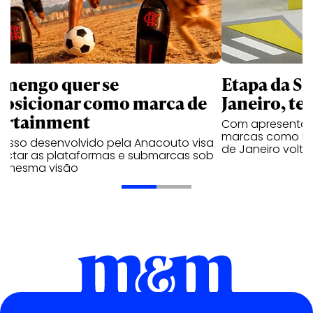
amengo quer se
Etapa da SL
posicionar como marca de
Janeiro, te
ortainment
Com apresentaçã
marcas como Hei
cesso desenvolvido pela Anacouto visa
de Janeiro volta
ectar as plataformas e submarcas sob
 mesma visão