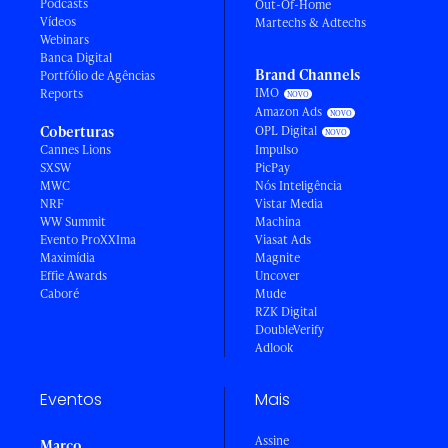
Podcasts
Out-Of-Home
Vídeos
Martechs & Adtechs
Webinars
Banca Digital
Brand Channels
Portfólio de Agências
IMO
Reports
Amazon Ads
Coberturas
OPL Digital
Cannes Lions
Impulso
SXSW
PicPay
MWC
Nós Inteligência
NRF
Vistar Media
WW Summit
Machina
Evento ProXXIma
Viasat Ads
Maximídia
Magnite
Effie Awards
Uncover
Caboré
Mude
RZK Digital
DoubleVerify
Adlook
Eventos
Mais
Assine
Março