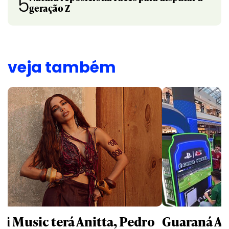
5
geração Z
veja também
li Music terá Anitta, Pedro
Guaraná An