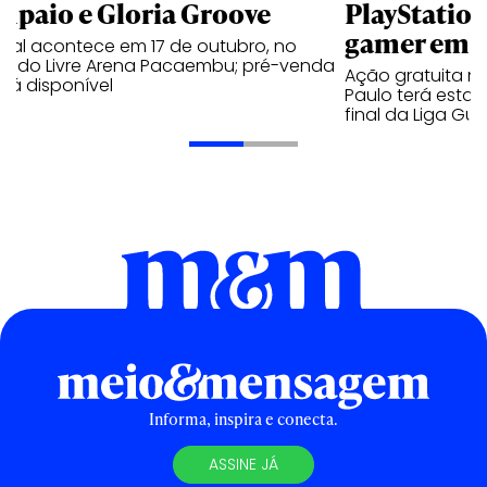
mpaio e Gloria Groove
PlayStatio
gamer em 
ival acontece em 17 de outubro, no
cado Livre Arena Pacaembu; pré-venda
Ação gratuita n
stá disponível
Paulo terá estaç
final da Liga Gu
Informa, inspira e conecta.
ASSINE JÁ