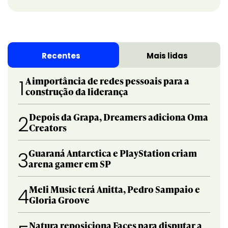
Recentes
Mais lidas
A importância de redes pessoais para a
1
construção da liderança
Depois da Grapa, Dreamers adiciona Oma
2
Creators
Guaraná Antarctica e PlayStation criam
3
arena gamer em SP
Meli Music terá Anitta, Pedro Sampaio e
4
Gloria Groove
Natura reposiciona Faces para disputar a