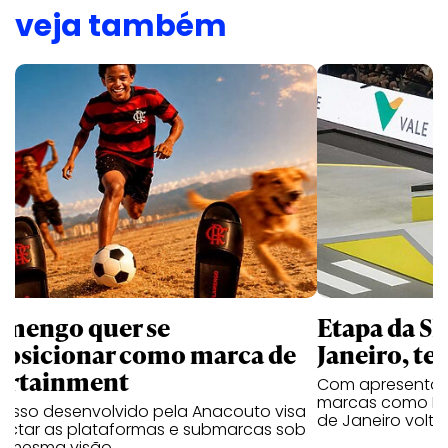
veja também
amengo quer se
Etapa da SL
posicionar como marca de
Janeiro, te
ortainment
Com apresentaçã
marcas como Hei
cesso desenvolvido pela Anacouto visa
de Janeiro volta
ectar as plataformas e submarcas sob
 mesma visão