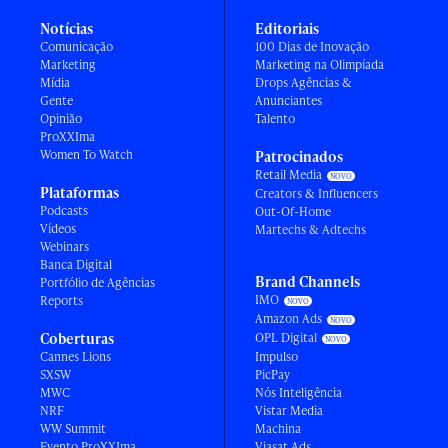
Notícias
Editoriais
Comunicação
100 Dias de Inovação
Marketing
Marketing na Olimpíada
Mídia
Drops Agências &
Gente
Anunciantes
Opinião
Talento
ProXXIma
Women To Watch
Patrocinados
Retail Media
Plataformas
Creators & Influencers
Podcasts
Out-Of-Home
Vídeos
Martechs & Adtechs
Webinars
Banca Digital
Brand Channels
Portfólio de Agências
IMO
Reports
Amazon Ads
Coberturas
OPL Digital
Cannes Lions
Impulso
SXSW
PicPay
MWC
Nós Inteligência
NRF
Vistar Media
WW Summit
Machina
Evento ProXXIma
Viasat Ads