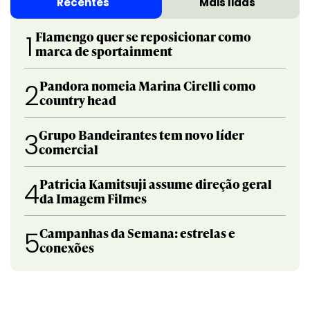
Recentes
Mais lidas
Flamengo quer se reposicionar como
1
marca de sportainment
Pandora nomeia Marina Cirelli como
2
country head
Grupo Bandeirantes tem novo líder
3
comercial
Patricia Kamitsuji assume direção geral
4
da Imagem Filmes
Campanhas da Semana: estrelas e
5
conexões