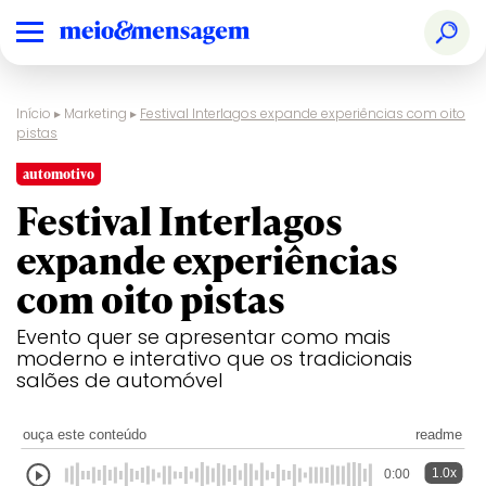
Início
▸
Marketing
▸
Festival Interlagos expande experiências com oito
pistas
automotivo
Festival Interlagos
expande experiências
com oito pistas
Evento quer se apresentar como mais
moderno e interativo que os tradicionais
salões de automóvel
ouça este conteúdo
readme
1.0x
0:00