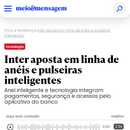
Início
▸
Marketing
▸
Inter aposta em linha de anéis e pulseiras
inteligentes
tecnologia
Inter aposta em linha de
anéis e pulseiras
inteligentes
Anel inteligente e tecnologia integram
pagamentos, segurança e acessos pelo
aplicativo do banco
ouça este conteúdo
readme
1.0x
0:00