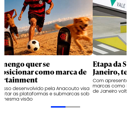
amengo quer se
Etapa da SL
posicionar como marca de
Janeiro, te
ortainment
Com apresentaçã
marcas como Hei
cesso desenvolvido pela Anacouto visa
de Janeiro volta
ectar as plataformas e submarcas sob
 mesma visão