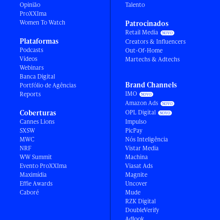
Opinião
Talento
ProXXIma
Women To Watch
Patrocinados
Retail Media
Plataformas
Creators & Influencers
Podcasts
Out-Of-Home
Vídeos
Martechs & Adtechs
Webinars
Banca Digital
Brand Channels
Portfólio de Agências
IMO
Reports
Amazon Ads
Coberturas
OPL Digital
Cannes Lions
Impulso
SXSW
PicPay
MWC
Nós Inteligência
NRF
Vistar Media
WW Summit
Machina
Evento ProXXIma
Viasat Ads
Maximídia
Magnite
Effie Awards
Uncover
Caboré
Mude
RZK Digital
DoubleVerify
Adlook