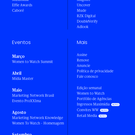
Effie Awards
Uncover
Caboré
Mude
RZK Digital
DoubleVerify
Adlook
Eventos
Mais
Assine
Março
Renove
Women to Watch Summit
Anuncie
Política de privacidade
Abril
Fale conosco
Mídia Master
Edição semanal
Maio
Women to Watch
Marketing Network Brasil
Portfólio de Agências
Evento ProXXIma
Ingressos Maximídia
Convites WW
Agosto
Retail Media
Marketing Network Knowledge
Women To Watch - Homenagem
Setembro