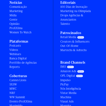
Notícias
Editoriais
Comunicação
100 Dias de Inovação
Marketing
Marketing na Olimpíada
Mídia
Drops Agências &
Gente
Anunciantes
Opinião
Talento
ProXXIma
Women To Watch
Patrocinados
Retail Media
Plataformas
Creators & Influencers
Podcasts
Out-Of-Home
Vídeos
Martechs & Adtechs
Webinars
Banca Digital
Brand Channels
Portfólio de Agências
IMO
Reports
Amazon Ads
Coberturas
OPL Digital
Cannes Lions
Impulso
SXSW
PicPay
MWC
Nós Inteligência
NRF
Vistar Media
WW Summit
Machina
Evento ProXXIma
Viasat Ads
Maximídia
Magnite