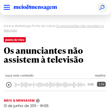
Início
▸
Marketing
▸
Ponto de vista
▸
Os anunciantes não assistem à
televisão
ponto de vista
Os anunciantes não
assistem à televisão
ouça este conteúdo
readme
1.0x
0:00
MEIO & MENSAGEM
i
13 de junho de 2011 - 11h06