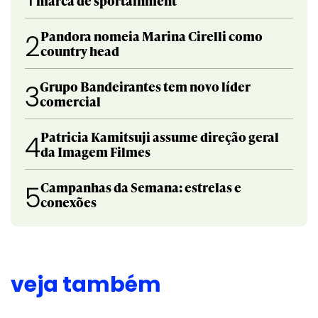
marca de sportainment
Pandora nomeia Marina Cirelli como
2
country head
Grupo Bandeirantes tem novo líder
3
comercial
Patricia Kamitsuji assume direção geral
4
da Imagem Filmes
Campanhas da Semana: estrelas e
5
conexões
veja também