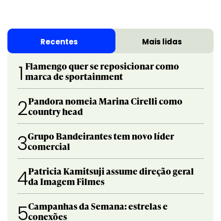
Recentes
Mais lidas
Flamengo quer se reposicionar como
1
marca de sportainment
Pandora nomeia Marina Cirelli como
2
country head
Grupo Bandeirantes tem novo líder
3
comercial
Patricia Kamitsuji assume direção geral
4
da Imagem Filmes
Campanhas da Semana: estrelas e
5
conexões