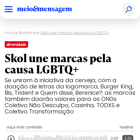
Início
▸
Marketing
▸
Skol une marcas pela causa LGBTQ+
diversidade
Skol une marcas pela
causa LGBTQ+
Se uniram à iniciativa da cerveja, com a
doação de letras da logomarca, Burger King,
Bis, Trident e Quem disse, Berenice?; as marcas
também doarão valores para as ONGs
Coletivo Não Desculpo, Casinha, TODXS e
Coletivo Transformação
ouça este conteúdo
readme
1.0x
0:00