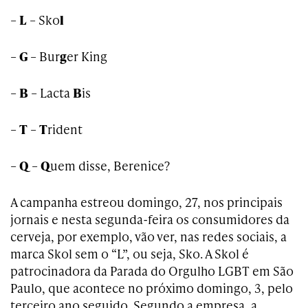
–
L
– Sko
l
–
G
– Bur
g
er King
–
B
– Lacta
B
is
–
T
–
T
rident
–
Q
–
Q
uem disse, Berenice?
A campanha estreou domingo, 27, nos principais
jornais e nesta segunda-feira os consumidores da
cerveja, por exemplo, vão ver, nas redes sociais, a
marca Skol sem o “L”, ou seja, Sko. A Skol é
patrocinadora da Parada do Orgulho LGBT em São
Paulo, que acontece no próximo domingo, 3, pelo
terceiro ano seguido. Segundo a empresa, a