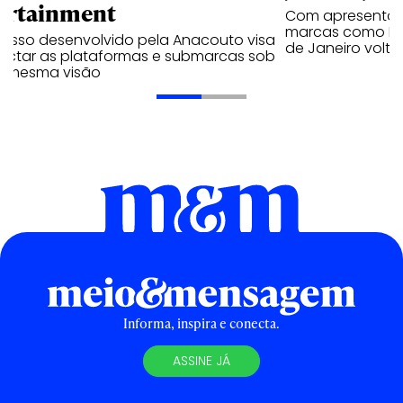
ortainment
Com apresentaçã
marcas como Hei
cesso desenvolvido pela Anacouto visa
de Janeiro volta
ectar as plataformas e submarcas sob
 mesma visão
Informa, inspira e conecta.
ASSINE JÁ