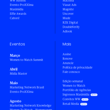
WW Summit
Machina
Evento ProXXIma
Viasat Ads
Maximídia
Magnite
Effie Awards
Uncover
Caboré
Mude
RZK Digital
DoubleVerify
Adlook
Eventos
Mais
Assine
Março
Renove
Women to Watch Summit
Anuncie
Política de privacidade
Abril
Fale conosco
Mídia Master
Edição semanal
Maio
Women to Watch
Marketing Network Brasil
Portfólio de Agências
Evento ProXXIma
Ingressos Maximídia
Convites WW
Agosto
Retail Media
Marketing Network Knowledge
Women To Watch - Homenagem