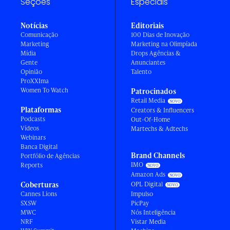
Seções
Especiais
Notícias
Editoriais
Comunicação
100 Dias de Inovação
Marketing
Marketing na Olimpíada
Mídia
Drops Agências &
Gente
Anunciantes
Opinião
Talento
ProXXIma
Women To Watch
Patrocinados
Retail Media
Plataformas
Creators & Influencers
Podcasts
Out-Of-Home
Vídeos
Martechs & Adtechs
Webinars
Banca Digital
Brand Channels
Portfólio de Agências
IMO
Reports
Amazon Ads
Coberturas
OPL Digital
Cannes Lions
Impulso
SXSW
PicPay
MWC
Nós Inteligência
NRF
Vistar Media