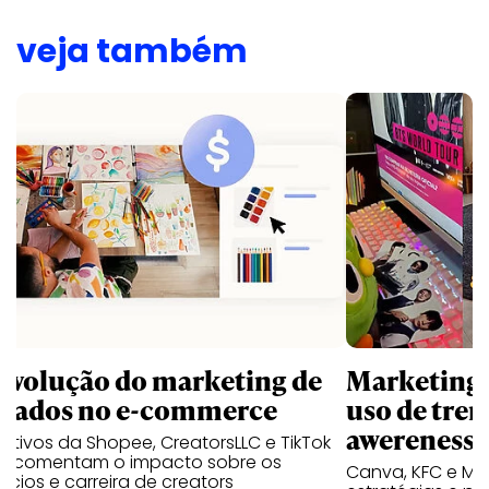
veja também
revolução do marketing de
Marketing d
iliados no e-commerce
uso de tren
awereness
utivos da Shopee, CreatorsLLC e TikTok
p comentam o impacto sobre os
Canva, KFC e Ma
cios e carreira de creators