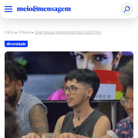
Início
▸
Vídeos
▸
Uber reúne representantes LGBTQIA+
diversidade