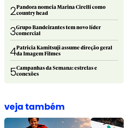
Pandora nomeia Marina Cirelli como
2
country head
Grupo Bandeirantes tem novo líder
3
comercial
Patricia Kamitsuji assume direção geral
4
da Imagem Filmes
Campanhas da Semana: estrelas e
5
conexões
veja também