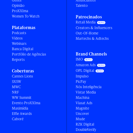
Gente
Anunciantes
Opinião
Talento
ProXXIma
Women To Watch
Patrocinados
Retail Media
Plataformas
Creators & Influencers
Podcasts
Out-Of-Home
Vídeos
Martechs & Adtechs
Webinars
Banca Digital
Brand Channels
Portfólio de Agências
IMO
Reports
Amazon Ads
Coberturas
OPL Digital
Cannes Lions
Impulso
SXSW
PicPay
MWC
Nós Inteligência
NRF
Vistar Media
WW Summit
Machina
Evento ProXXIma
Viasat Ads
Maximídia
Magnite
Effie Awards
Uncover
Caboré
Mude
RZK Digital
DoubleVerify