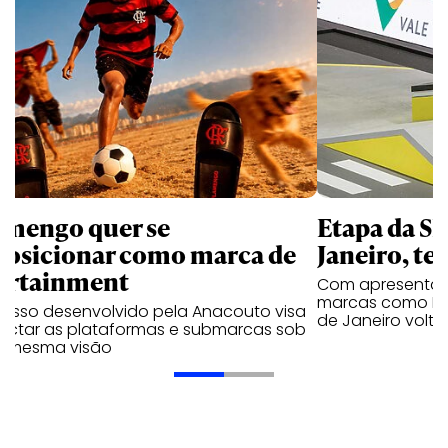
amengo quer se
Etapa da SL
posicionar como marca de
Janeiro, te
ortainment
Com apresentaçã
marcas como Hei
cesso desenvolvido pela Anacouto visa
de Janeiro volta
ectar as plataformas e submarcas sob
 mesma visão