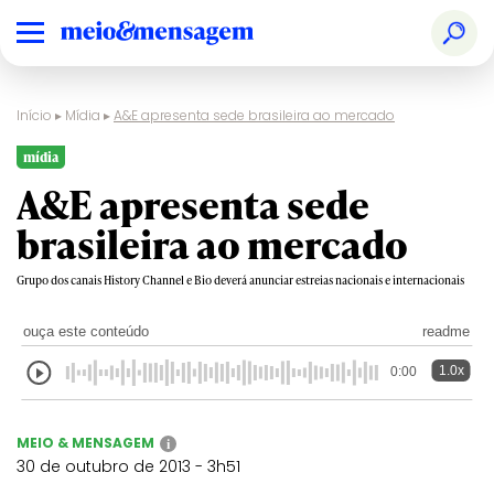
Início
▸
Mídia
▸
A&E apresenta sede brasileira ao mercado
mídia
A&E apresenta sede
brasileira ao mercado
Grupo dos canais History Channel e Bio deverá anunciar estreias nacionais e internacionais
ouça este conteúdo
readme
1.0x
0:00
MEIO & MENSAGEM
i
30 de outubro de 2013 - 3h51