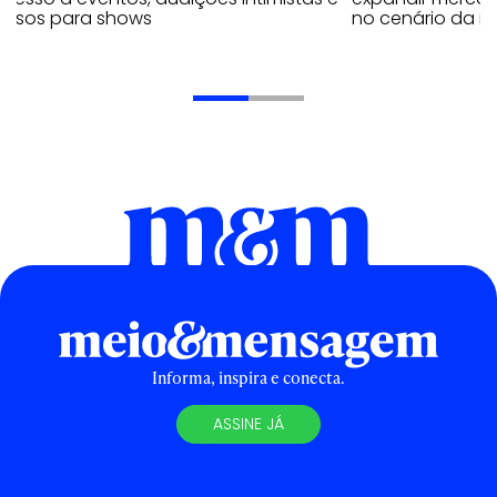
ressos para shows
no cenário da mí
Informa, inspira e conecta.
ASSINE JÁ