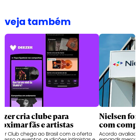
veja também
ezer cria clube para
Nielsen for
roximar fãs e artistas
com compra
er Club chega ao Brasil com a oferta
Acordo avaliado
cesso a eventos, audições intimistas e
expandir merca