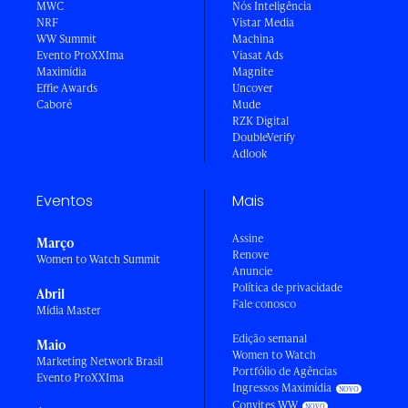
MWC
Nós Inteligência
NRF
Vistar Media
WW Summit
Machina
Evento ProXXIma
Viasat Ads
Maximídia
Magnite
Effie Awards
Uncover
Caboré
Mude
RZK Digital
DoubleVerify
Adlook
Eventos
Mais
Assine
Março
Renove
Women to Watch Summit
Anuncie
Política de privacidade
Abril
Fale conosco
Mídia Master
Edição semanal
Maio
Women to Watch
Marketing Network Brasil
Portfólio de Agências
Evento ProXXIma
Ingressos Maximídia
Convites WW