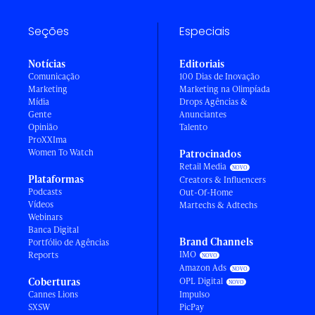
Seções
Especiais
Notícias
Editoriais
Comunicação
100 Dias de Inovação
Marketing
Marketing na Olimpíada
Mídia
Drops Agências &
Gente
Anunciantes
Opinião
Talento
ProXXIma
Women To Watch
Patrocinados
Retail Media
Plataformas
Creators & Influencers
Podcasts
Out-Of-Home
Vídeos
Martechs & Adtechs
Webinars
Banca Digital
Brand Channels
Portfólio de Agências
IMO
Reports
Amazon Ads
Coberturas
OPL Digital
Cannes Lions
Impulso
SXSW
PicPay