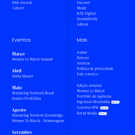
Effie Awards
Uncover
Caboré
Mude
RZK Digital
DoubleVerify
Adlook
Eventos
Mais
Assine
Março
Renove
Women to Watch Summit
Anuncie
Política de privacidade
Abril
Fale conosco
Mídia Master
Edição semanal
Maio
Women to Watch
Marketing Network Brasil
Portfólio de Agências
Evento ProXXIma
Ingressos Maximídia
Convites WW
Agosto
Retail Media
Marketing Network Knowledge
Women To Watch - Homenagem
Setembro