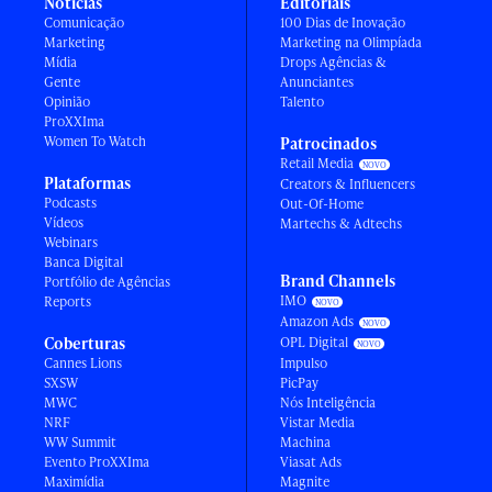
Notícias
Editoriais
Comunicação
100 Dias de Inovação
Marketing
Marketing na Olimpíada
Mídia
Drops Agências &
Gente
Anunciantes
Opinião
Talento
ProXXIma
Women To Watch
Patrocinados
Retail Media
Plataformas
Creators & Influencers
Podcasts
Out-Of-Home
Vídeos
Martechs & Adtechs
Webinars
Banca Digital
Brand Channels
Portfólio de Agências
IMO
Reports
Amazon Ads
Coberturas
OPL Digital
Cannes Lions
Impulso
SXSW
PicPay
MWC
Nós Inteligência
NRF
Vistar Media
WW Summit
Machina
Evento ProXXIma
Viasat Ads
Maximídia
Magnite