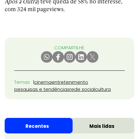
Após a Outra
) teve queda de 58% no interesse,
com 324 mil pageviews.
COMPARTILHE:
Temas
cinema
entretenimento
pesquisas e tendências
rede social
cultura
Recentes
Mais lidas