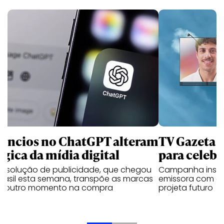
úncios no ChatGPT alteram
TV Gazeta 
ógica da mídia digital
para celebr
a solução de publicidade, que chegou
Campanha institu
Brasil esta semana, transpõe as marcas
emissora com o 
a outro momento na compra
projeta futuro