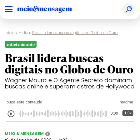
Início
▸
Mídia
▸
Brasil lidera buscas digitais no Globo de Ouro
entretenimento
Brasil lidera buscas
digitais no Globo de Ouro
Wagner Moura e O Agente Secreto dominam
buscas online e superam astros de Hollywood
ouça este conteúdo
readme
1.0x
0:00
MEIO & MENSAGEM
i