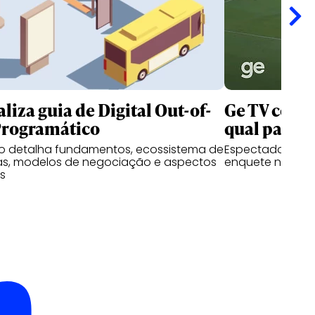
liza guia de Digital Out-of-
Ge TV convi
rogramático
qual partida
 detalha fundamentos, ecossistema de
Espectadores p
as, modelos de negociação e aspectos
enquete no Ins
os