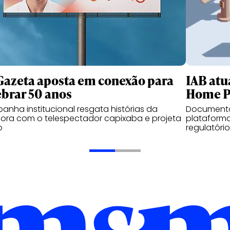
Gazeta aposta em conexão para
IAB atua
ebrar 50 anos
Home P
nha institucional resgata histórias da
Documento
ora com o telespectador capixaba e projeta
plataform
o
regulatóri