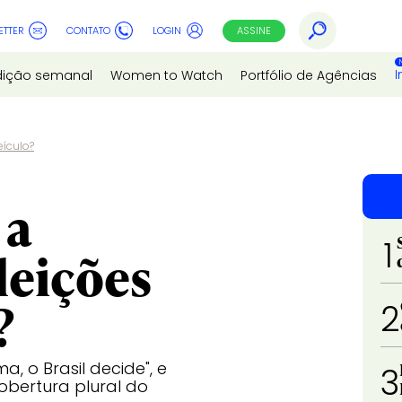
ETTER
CONTATO
LOGIN
ASSINE
I
dição semanal
Women to Watch
Portfólio de Agências
eículo?
 a
1
leições
?
2
 o Brasil decide", e
3
bertura plural do