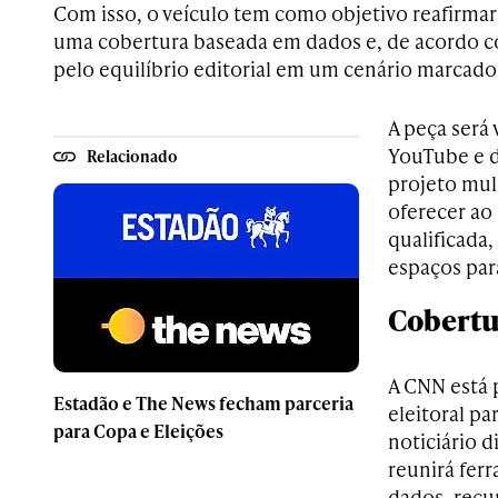
Com isso, o veículo tem como objetivo reafirm
uma cobertura baseada em dados e, de acordo c
pelo equilíbrio editorial em um cenário marcado 
A peça será 
YouTube e d
Relacionado
projeto mul
oferecer ao
qualificada,
espaços para
Cobertur
A CNN está 
Estadão e The News fecham parceria
eleitoral pa
para Copa e Eleições
noticiário di
reunirá fer
dados, recur