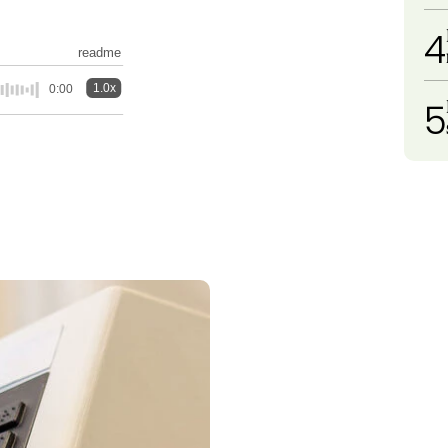
4
readme
1.0x
0:00
5