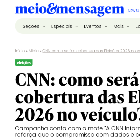
NEWSL
Seções
Especiais
Eventos
Mais
E
Início
▸
Mídia
▸
CNN: como será a cobertura das Eleições 2026 no v
eleições
CNN: como será
cobertura das E
2026 no veículo
Campanha conta com o mote "A CNN Informa,
reforça que o compromisso com dados e co