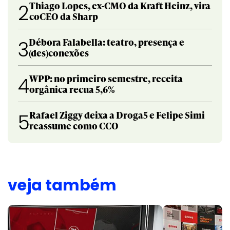
Thiago Lopes, ex-CMO da Kraft Heinz, vira
2
coCEO da Sharp
Débora Falabella: teatro, presença e
3
(des)conexões
WPP: no primeiro semestre, receita
4
orgânica recua 5,6%
Rafael Ziggy deixa a Droga5 e Felipe Simi
5
reassume como CCO
veja também