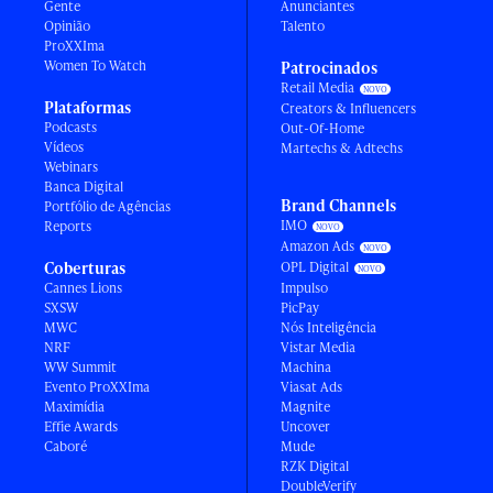
Gente
Anunciantes
Opinião
Talento
ProXXIma
Women To Watch
Patrocinados
Retail Media
Plataformas
Creators & Influencers
Podcasts
Out-Of-Home
Vídeos
Martechs & Adtechs
Webinars
Banca Digital
Brand Channels
Portfólio de Agências
IMO
Reports
Amazon Ads
Coberturas
OPL Digital
Cannes Lions
Impulso
SXSW
PicPay
MWC
Nós Inteligência
NRF
Vistar Media
WW Summit
Machina
Evento ProXXIma
Viasat Ads
Maximídia
Magnite
Effie Awards
Uncover
Caboré
Mude
RZK Digital
DoubleVerify