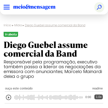
Início
▸
Mídia
▸
Diego Guebel assume comercial da Band
tv aberta
Diego Guebel assume
comercial da Band
Responsável pela programação, executivo
também passa a liderar as negociações da
emissora com anunciantes; Marcelo Mainardi
deixa o grupo
ouça este conteúdo
readme
1.0x
0:00