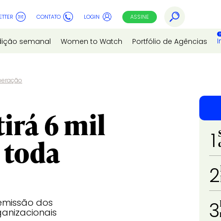
ETTER
CONTATO
LOGIN
ASSINE
I
dição semanal
Women to Watch
Portfólio de Agências
operação
irá 6 mil
1
 toda
2
emissão dos
3
anizacionais