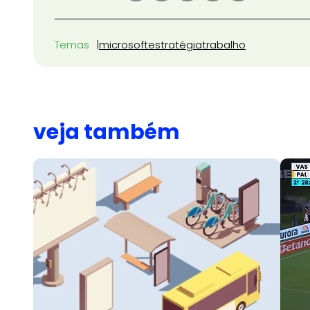
Temas
microsoft
estratégia
trabalho
veja também