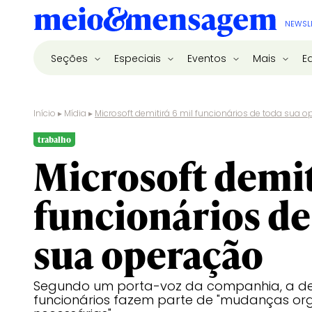
NEWSL
Seções
Especiais
Eventos
Mais
E
Início
▸
Mídia
▸
Microsoft demitirá 6 mil funcionários de toda sua 
trabalho
Microsoft demit
funcionários de
sua operação
Segundo um porta-voz da companhia, a d
funcionários fazem parte de "mudanças org