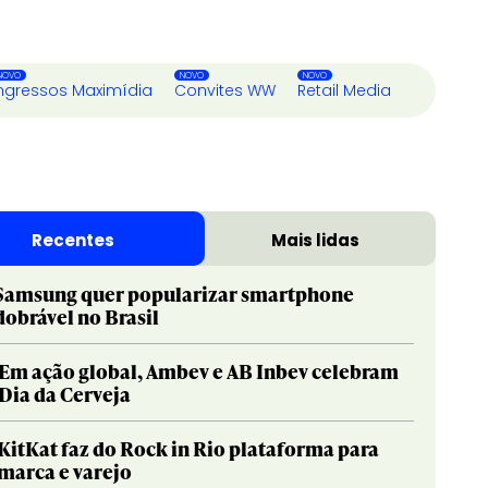
ngressos Maximídia
Convites WW
Retail Media
Recentes
Mais lidas
Samsung quer popularizar smartphone
dobrável no Brasil
Em ação global, Ambev e AB Inbev celebram
Dia da Cerveja
KitKat faz do Rock in Rio plataforma para
marca e varejo