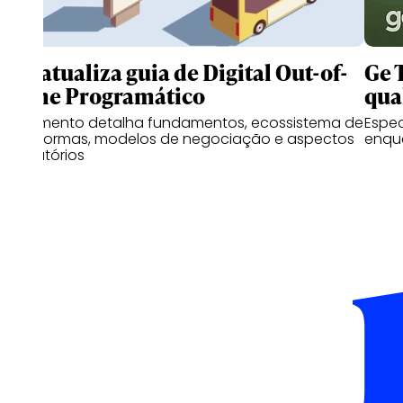
IAB atualiza guia de Digital Out-of-
Ge 
Home Programático
qua
Documento detalha fundamentos, ecossistema de
Espe
plataformas, modelos de negociação e aspectos
enqu
regulatórios