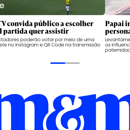
TV convida público a escolher
Papai i
l partida quer assistir
person
ctadores poderão votar por meio de uma
Levantame
ete no Instagram e QR Code na transmissão
os influen
paternidad