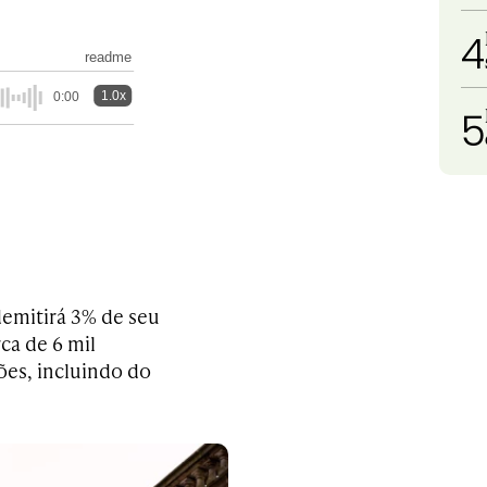
4
readme
1.0x
0:00
5
 demitirá 3% de seu
ca de 6 mil
ões, incluindo do