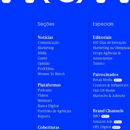
Seções
Especiais
Notícias
Editoriais
Comunicação
100 Dias de Inovação
Marketing
Marketing na Olimpíad
Mídia
Drops Agências &
Gente
Anunciantes
Opinião
Talento
ProXXIma
Women To Watch
Patrocinados
Retail Media
Plataformas
Creators & Influencers
Podcasts
Out-Of-Home
Vídeos
Martechs & Adtechs
Webinars
Banca Digital
Brand Channels
Portfólio de Agências
IMO
Reports
Amazon Ads
Coberturas
OPL Digital