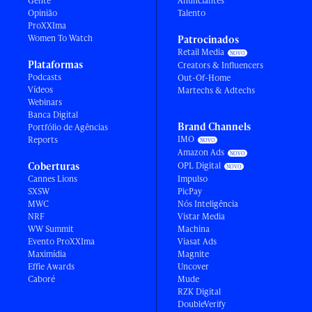
Gente
Anunciantes
Opinião
Talento
ProXXIma
Women To Watch
Patrocinados
Retail Media
Plataformas
Creators & Influencers
Podcasts
Out-Of-Home
Vídeos
Martechs & Adtechs
Webinars
Banca Digital
Brand Channels
Portfólio de Agências
IMO
Reports
Amazon Ads
Coberturas
OPL Digital
Cannes Lions
Impulso
SXSW
PicPay
MWC
Nós Inteligência
NRF
Vistar Media
WW Summit
Machina
Evento ProXXIma
Viasat Ads
Maximídia
Magnite
Effie Awards
Uncover
Caboré
Mude
RZK Digital
DoubleVerify