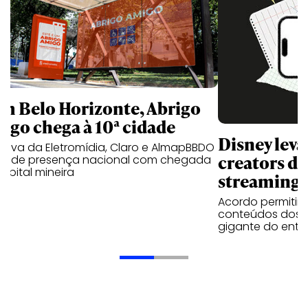
m Belo Horizonte, Abrigo
igo chega à 10ª cidade
Disney lev
iativa da Eletromídia, Claro e AlmapBBDO
creators do
ande presença nacional com chegada
apital mineira
streaming
Acordo permitirá
conteúdos dos p
gigante do entr