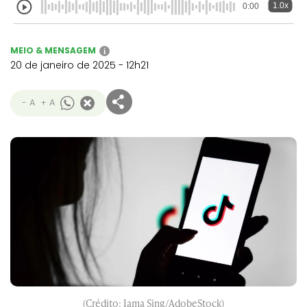
1.0x
0:00
MEIO & MENSAGEM
i
20 de janeiro de 2025 - 12h21
- A
+ A
(Crédito: Iama Sing/AdobeStock)