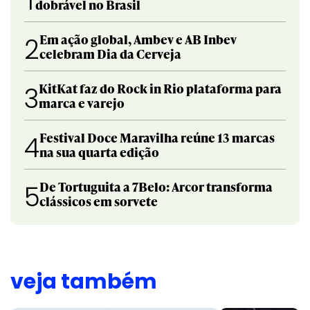
1
dobrável no Brasil
Em ação global, Ambev e AB Inbev
2
celebram Dia da Cerveja
KitKat faz do Rock in Rio plataforma para
3
marca e varejo
Festival Doce Maravilha reúne 13 marcas
4
na sua quarta edição
De Tortuguita a 7Belo: Arcor transforma
5
clássicos em sorvete
veja também