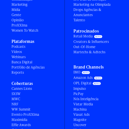
Marketing
Marketing na Olimpíada
Mídia
Drops Agências &
Gente
Anunciantes
Opinião
Talento
ProXXIma
Women To Watch
Patrocinados
Retail Media
Plataformas
Creators & Influencers
Podcasts
Out-Of-Home
Vídeos
Martechs & Adtechs
Webinars
Banca Digital
Brand Channels
Portfólio de Agências
IMO
Reports
Amazon Ads
Coberturas
OPL Digital
Cannes Lions
Impulso
SXSW
PicPay
MWC
Nós Inteligência
NRF
Vistar Media
WW Summit
Machina
Evento ProXXIma
Viasat Ads
Maximídia
Magnite
Effie Awards
Uncover