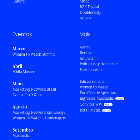
Caboré
Mude
RZK Digital
DoubleVerify
Adlook
Eventos
Mais
Assine
Março
Renove
Women to Watch Summit
Anuncie
Política de privacidade
Abril
Fale conosco
Mídia Master
Edição semanal
Maio
Women to Watch
Marketing Network Brasil
Portfólio de Agências
Evento ProXXIma
Ingressos Maximídia
Convites WW
Agosto
Retail Media
Marketing Network Knowledge
Women To Watch - Homenagem
Setembro
Maximídia