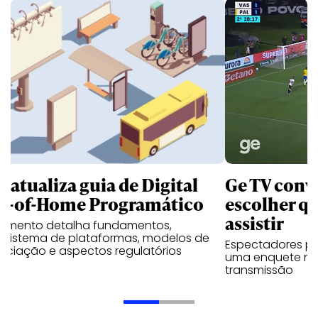
B atualiza guia de Digital
Ge TV convi
t-of-Home Programático
escolher qu
assistir
umento detalha fundamentos,
ssistema de plataformas, modelos de
Espectadores po
ociação e aspectos regulatórios
uma enquete no
transmissão