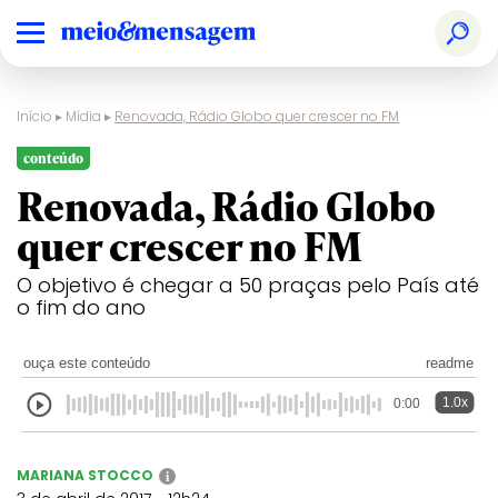
Início
▸
Mídia
▸
Renovada, Rádio Globo quer crescer no FM
conteúdo
Renovada, Rádio Globo
quer crescer no FM
O objetivo é chegar a 50 praças pelo País até
o fim do ano
ouça este conteúdo
readme
1.0x
0:00
MARIANA STOCCO
i