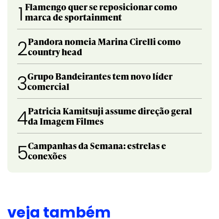
Flamengo quer se reposicionar como
1
marca de sportainment
Pandora nomeia Marina Cirelli como
2
country head
Grupo Bandeirantes tem novo líder
3
comercial
Patricia Kamitsuji assume direção geral
4
da Imagem Filmes
Campanhas da Semana: estrelas e
5
conexões
veja também