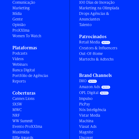
Comunicação
100 Dias de Inovação
Marketing
Marketing na Olimpíada
Mídia
Drops Agências &
Gente
Anunciantes
Opinião
Talento
ProXXIma
Women To Watch
Patrocinados
Retail Media
Plataformas
Creators & Influencers
Podcasts
Out-Of-Home
Vídeos
Martechs & Adtechs
Webinars
Banca Digital
Brand Channels
Portfólio de Agências
IMO
Reports
Amazon Ads
Coberturas
OPL Digital
Cannes Lions
Impulso
SXSW
PicPay
MWC
Nós Inteligência
NRF
Vistar Media
WW Summit
Machina
Evento ProXXIma
Viasat Ads
Maximídia
Magnite
Effie Awards
Uncover