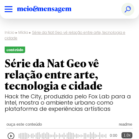
Início
▸
Mídia
▸
Série da Nat Geo vê relação entre arte, tecnologia e
cidade
conteúdo
Série da Nat Geo vê
relação entre arte,
tecnologia e cidade
Hack the City, produzida pelo Fox Lab para a
Intel, mostra o ambiente urbano como
plataforma de experiências artísticas
ouça este conteúdo
readme
1.0x
0:00