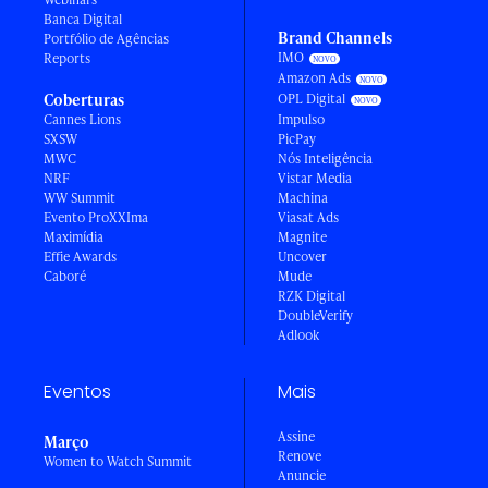
Banca Digital
Brand Channels
Portfólio de Agências
IMO
Reports
Amazon Ads
Coberturas
OPL Digital
Cannes Lions
Impulso
SXSW
PicPay
MWC
Nós Inteligência
NRF
Vistar Media
WW Summit
Machina
Evento ProXXIma
Viasat Ads
Maximídia
Magnite
Effie Awards
Uncover
Caboré
Mude
RZK Digital
DoubleVerify
Adlook
Eventos
Mais
Assine
Março
Renove
Women to Watch Summit
Anuncie