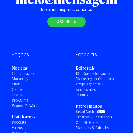
Informa, inspira e conecta.
ASSINE JÁ
Seções
Especiais
Notícias
Editoriais
Comunicação
100 Dias de Inovação
Marketing
Marketing na Olimpíada
Mídia
Drops Agências &
Gente
Anunciantes
Opinião
Talento
ProXXIma
Women To Watch
Patrocinados
Retail Media
Plataformas
Creators & Influencers
Podcasts
Out-Of-Home
Vídeos
Martechs & Adtechs
Webinars