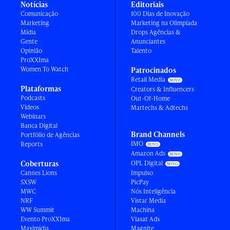
Notícias
Editoriais
Comunicação
100 Dias de Inovação
Marketing
Marketing na Olimpíada
Mídia
Drops Agências &
Gente
Anunciantes
Opinião
Talento
ProXXIma
Women To Watch
Patrocinados
Retail Media
Plataformas
Creators & Influencers
Podcasts
Out-Of-Home
Vídeos
Martechs & Adtechs
Webinars
Banca Digital
Brand Channels
Portfólio de Agências
IMO
Reports
Amazon Ads
Coberturas
OPL Digital
Cannes Lions
Impulso
SXSW
PicPay
MWC
Nós Inteligência
NRF
Vistar Media
WW Summit
Machina
Evento ProXXIma
Viasat Ads
Maximídia
Magnite