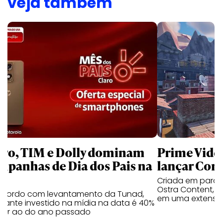
veja também
aro, TIM e Dolly dominam
Prime Video
mpanhas de Dia dos Pais na
lançar Corr
Criada em parc
Ostra Content, i
acordo com levantamento da Tunad,
em uma extensão
tante investido na mídia na data é 40%
erior ao do ano passado