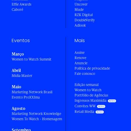
Effie Awards
Uncover
Caboré
Mude
RZK Digital
DoubleVerify
Adlook
Eventos
Mais
Assine
Março
Renove
Women to Watch Summit
Anuncie
Política de privacidade
Abril
Fale conosco
Mídia Master
Edição semanal
Maio
Women to Watch
Marketing Network Brasil
Portfólio de Agências
Evento ProXXIma
Ingressos Maximídia
Convites WW
Agosto
Retail Media
Marketing Network Knowledge
Women To Watch - Homenagem
Setembro